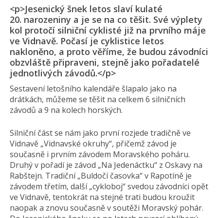
<p>Jesenický šnek letos slaví kulaté
20. narozeniny a je se na co těšit. Své výplety
kol protočí silniční cyklisté již na prvního máje
ve Vidnavě. Počasí je cyklistice letos
nakloněno, a proto věříme, že budou závodníci
obzvláště připraveni, stejně jako pořadatelé
jednotlivých závodů.</p>
Sestavení letošního kalendáře šlapalo jako na
drátkách, můžeme se těšit na celkem 6 silničních
závodů a 9 na kolech horských.
Silniční část se nám jako první rozjede tradičně ve
Vidnavě „Vidnavské okruhy“, přičemž závod je
současně i prvním závodem Moravského poháru.
Druhý v pořadí je závod „Na Jedenáctku“ z Oskavy na
Rabštejn. Tradiční „Buldočí časovka“ v Rapotíně je
závodem třetím, další „cykloboj“ svedou závodníci opět
ve Vidnavě, tentokrát na stejné trati budou kroužit
naopak a znovu současně v soutěži Moravský pohár.