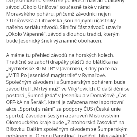
Do Jesenického šneku se po letech navrací oblíbený
závod „Okolo Uničova“ současně také v rámci
Moravského poháru, přičemž závodníci nejen
z Uničovska a Litovelska jsou hojnými účastníky
našeho seriálu závodů. Silniční část závodů uzavře
„Okolo Vápenné“, závod s dlouhou tradicí, kterým
bude Jesenický šnek významně obohacen.
A máme tu přehled závodů na horských kolech.
Tradičně se zaboří drapáky plášťů do blátíčka na
„Rychlebské 30 MTB“ v Javorníku, 3 dny po té na
„MTB Po Jesenické magistrále“ v Rymařově.
Společným závodem i s Šumperským pohárem bude
závod třetí „Mrtvý muž“ ve Vikýřovicích. O další dění se
postará „Šumná jízda“ v Jeseníku a v Domašově „Čas-
OFF-kA na Šerák“, která je zařazena mezi sportovní
akce „Sportuj s námi“ za podpory ČUS (Česká unie
sportu). Závodem šestým a zároveň Mistrovstvím
Olomouckého kraje bude „Zlatohorská časovka“ na
Bišovku. Dalším společným závodem se Šumperským
pohárem je „O cenu Rapotína“, tradiční „bike-svátek“