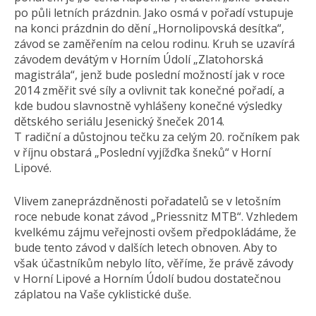
po půli letních prázdnin. Jako osmá v pořadí vstupuje
na konci prázdnin do dění „Hornolipovská desítka“,
závod se zaměřením na celou rodinu. Kruh se uzavírá
závodem devátým v Horním Údolí „Zlatohorská
magistrála“, jenž bude poslední možností jak v roce
2014 změřit své síly a ovlivnit tak konečné pořadí, a
kde budou slavnostně vyhlášeny konečné výsledky
dětského seriálu Jesenický šneček 2014.
T radiční a důstojnou tečku za celým 20. ročníkem pak
v říjnu obstará „Poslední vyjížďka šneků“ v Horní
Lipové.
Vlivem zaneprázdněnosti pořadatelů se v letošním
roce nebude konat závod „Priessnitz MTB“. Vzhledem
kvelkému zájmu veřejnosti ovšem předpokládáme, že
bude tento závod v dalších letech obnoven. Aby to
však účastníkům nebylo líto, věříme, že právě závody
v Horní Lipové a Horním Údolí budou dostatečnou
záplatou na Vaše cyklistické duše.