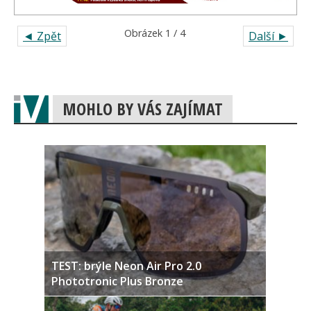
Obrázek 1 / 4
◄ Zpět
Další ►
MOHLO BY VÁS ZAJÍMAT
TEST: brýle Neon Air Pro 2.0
Phototronic Plus Bronze