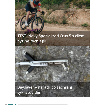
TEST! Nový Specialized Crux 5 s cílem
být nejrychlejší
Daysaver – nářadí, co zachrání
cyklistův den