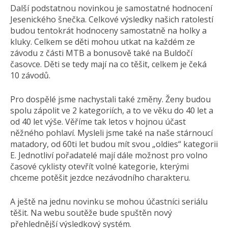
Další podstatnou novinkou je samostatné hodnocení
Jesenického šnečka. Celkové výsledky našich ratolestí
budou tentokrát hodnoceny samostatně na holky a
kluky. Celkem se děti mohou utkat na každém ze
závodu z části MTB a bonusově také na Buldočí
časovce. Děti se tedy mají na co těšit, celkem je čeká
10 závodů.
Pro dospělé jsme nachystali také změny. Ženy budou
spolu zápolit ve 2 kategoriích, a to ve věku do 40 let a
od 40 let výše. Věříme tak letos v hojnou účast
něžného pohlaví. Mysleli jsme také na naše stárnoucí
matadory, od 60ti let budou mít svou „oldies“ kategorii
E. Jednotliví pořadatelé mají dále možnost pro volno
časové cyklisty otevřít volné kategorie, kterými
chceme potěšit jezdce nezávodního charakteru.
A ještě na jednu novinku se mohou účastníci seriálu
těšit. Na webu soutěže bude spuštěn nový
přehlednější výsledkový systém.