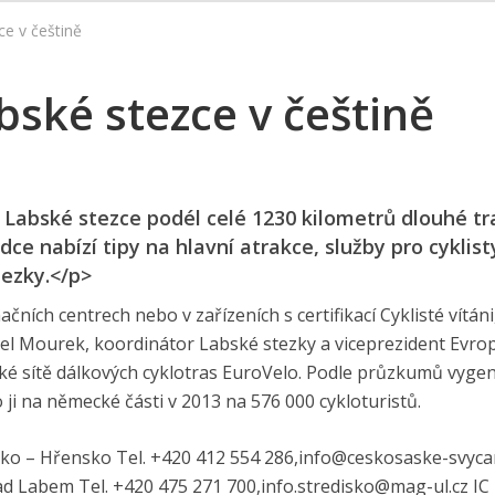
e v češtině
ské stezce v češtině
 Labské stezce podél celé 1230 kilometrů dlouhé tr
 nabízí tipy na hlavní atrakce, služby pro cyklist
tezky.</p>
čních centrech nebo v zařízeních s certifikací Cyklisté vítáni
aniel Mourek, koordinátor Labské stezky a viceprezident Evro
pské sítě dálkových cyklotras EuroVelo. Podle průzkumů vyge
o ji na německé části v 2013 na 576 000 cyklo­turistů.
ko – Hřensko Tel. +420 412 554 2­86,info@cesko­saske-svyca
 nad Labem Tel. +420 475 271 7­00,info.stredis­ko@mag-ul.cz IC