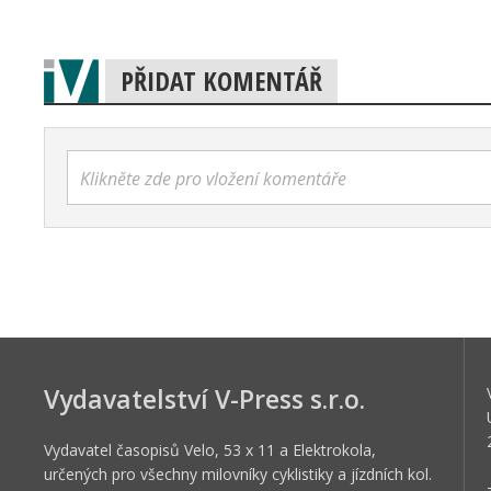
PŘIDAT KOMENTÁŘ
Klikněte zde pro vložení komentáře
Vydavatelství V-Press s.r.o.
Vydavatel časopisů Velo, 53 x 11 a Elektrokola,
určených pro všechny milovníky cyklistiky a jízdních kol.