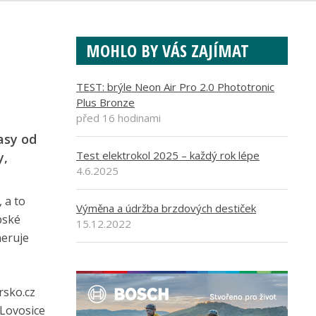
MOHLO BY VÁS ZAJÍMAT
TEST: brýle Neon Air Pro 2.0 Phototronic
Plus Bronze
před 16 hodinami
asy od
Test elektrokol 2025 – každý rok lépe
y,
4.6.2025
, a to
Výměna a údržba brzdových destiček
pské
15.12.2022
neruje
rsko.cz
 Lovosice