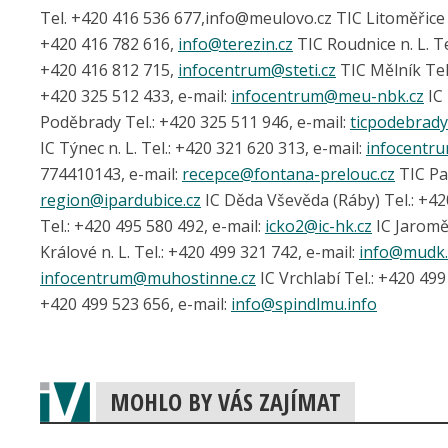
Tel. +420 416 536 6­77,info@meulo­vo.cz TIC Litoměřic
+420 416 782 616,
info@
terezin.cz
TIC Roudnice n. L. T
+420 416 812 715,
infocentrum@
steti.cz
TIC Mělník Tel
+420 325 512 433, e-mail:
infocentrum@
meu-nbk.cz
IC 
Poděbrady Tel.: +420 325 511 946, e-mail:
ticpodebrad
IC Týnec n. L. Tel.: +420 321 620 313, e-mail:
infocentr
774410143, e-mail:
recepce@
fontana-prelouc.cz
TIC Par
region@
ipardubice.cz
IC Děda Vševěda (Ráby) Tel.: +4
Tel.: +420 495 580 492, e-mail:
icko2@
ic-hk.cz
IC Jaroměř
Králové n. L. Tel.: +420 499 321 742, e-mail:
info@
mudk.
infocentrum@
muhostinne.cz
IC Vrchlabí Tel.: +420 499
+420 499 523 656, e-mail:
info@
spindlmu.info
MOHLO BY VÁS ZAJÍMAT