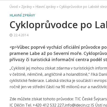
Úvod
»
Zprávy
»
Hlavní zprávy
»
Cykloprůvodce po Labské stezc
HLAVNÍ ZPRÁVY
Cykloprůvodce po Lab
22.4.2014
<p>Vůbec poprvé vychází oficiální průvodce po
pramene Labe až po Severní moře. Cykloprůvodce
přívozy či turistická informační centra podél s
„Cyklisté jej mohou získat zdarma v turistických informa
v češtině, němčině, angličtině a holandštině,“ říká D
cyklistické federace. Labská stezka je součástí i evro
ročně jen ve střední části na 90 milionů eur a navštívil
Zde můžete získat tohoto průvodce: TIC České Švýcars
IC Děčín Tel. +420 412 532 2­27,info@idecin­.cz IS Ústí