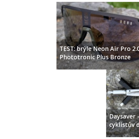
TEST: brýle Neon Air Pro 2.
Phototronic Plus Bronze
Daysaver –
cyklistův 