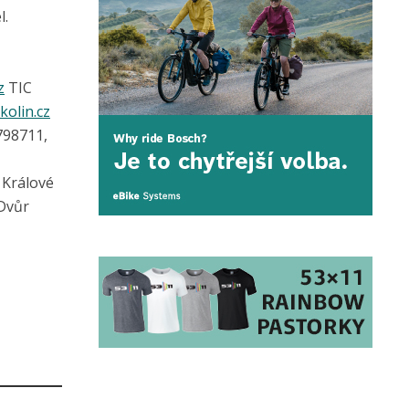
l.
z
TIC
olin.cz
798711,
 Králové
Dvůr