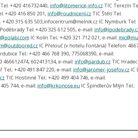
e Tel. +420 416732440,
info@
litomerice-info.cz
TIC Terezín Te
el. +420 416 850 201,
info@
roudnicenl.cz
TIC Štětí Tel.
. +420 315 635 5­03,infocentrum@mel­nik.cz IC Nymburk Tel:
Poděbrady Tel: +420 325 612 505, e-mail:
info@
ipodebrady.c
y@
polabi.com
IC Kolín Tel.: +420 321 712 021, e-mail:
mic@
muk
um@
outdoored.cz
IC Přelouč (v hotelu Fontána) Telefon: 466
dubice Tel.: +420 466 768 390, 775068390, e-mail:
20 466612474, 602413134, e-mail:
info@
pardub.cz
TIC Hradec
 Tel.: +420 491 847 220, e-mail:
info@
jaromer-josefov.cz
IC 
cz
TIC Hostinné Tel.: +420 499 404 746, e-mail:
 405 744, e-mail:
info@
krkonose.eu
IC Špindlerův Mlýn Tel.: