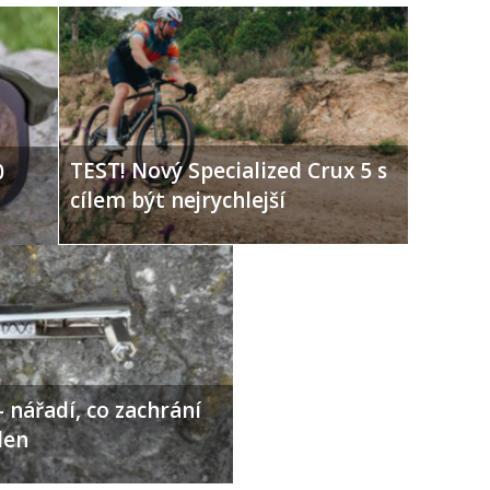
TEST! Nový Specialized Crux 5 s
0
cílem být nejrychlejší
 nářadí, co zachrání
den