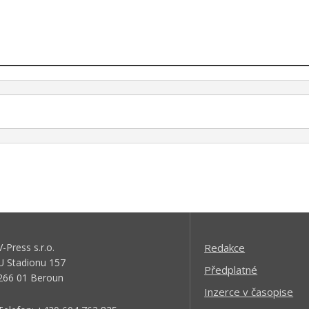
V-Press s.r.o.
Redakce
U Stadionu 157
Předplatné
266 01 Beroun
Inzerce v časopise