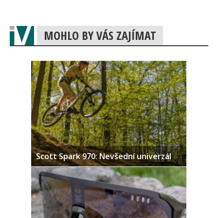
MOHLO BY VÁS ZAJÍMAT
Scott Spark 970: Nevšední univerzál