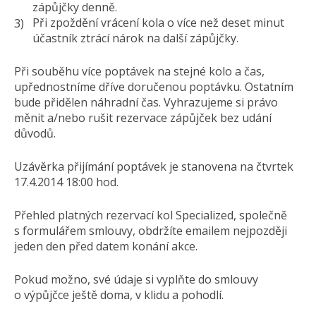
zápůjčky denně.
Při zpoždění vrácení kola o více než deset minut
účastník ztrácí nárok na další zápůjčky.
Při souběhu více poptávek na stejné kolo a čas,
upřednostníme dříve doručenou poptávku. Ostatním
bude přidělen náhradní čas. Vyhrazujeme si právo
měnit a/nebo rušit rezervace zápůjček bez udání
důvodů.
Uzávěrka přijímání poptávek je stanovena na čtvrtek
17.4.2014 18:00 hod.
Přehled platných rezervací kol Specialized, společně
s formulářem smlouvy, obdržíte emailem nejpozději
jeden den před datem konání akce.
Pokud možno, své údaje si vyplňte do smlouvy
o výpůjčce ještě doma, v klidu a pohodlí.