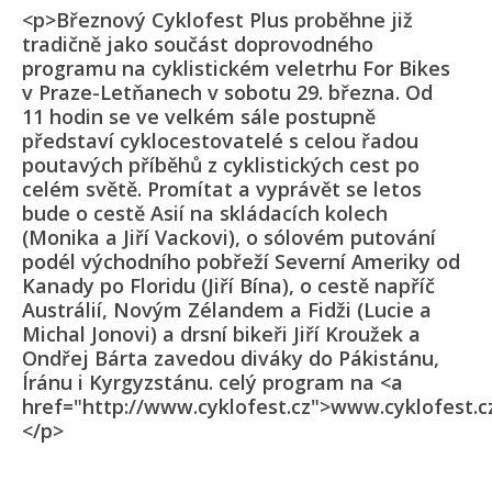
<p>Březnový Cyklofest Plus proběhne již
tradičně jako součást doprovodného
programu na cyklistickém veletrhu For Bikes
v Praze-Letňanech v sobotu 29. března. Od
11 hodin se ve velkém sále postupně
představí cyklocestovatelé s celou řadou
poutavých příběhů z cyklistických cest po
celém světě. Promítat a vyprávět se letos
bude o cestě Asií na skládacích kolech
(Monika a Jiří Vackovi), o sólovém putování
podél východního pobřeží Severní Ameriky od
Kanady po Floridu (Jiří Bína), o cestě napříč
Austrálií, Novým Zélandem a Fidži (Lucie a
Michal Jonovi) a drsní bikeři Jiří Kroužek a
Ondřej Bárta zavedou diváky do Pákistánu,
Íránu i Kyrgyzstánu. celý program na <a
href="http://www.cyklofest.cz">www.cyklofest.c
</p>