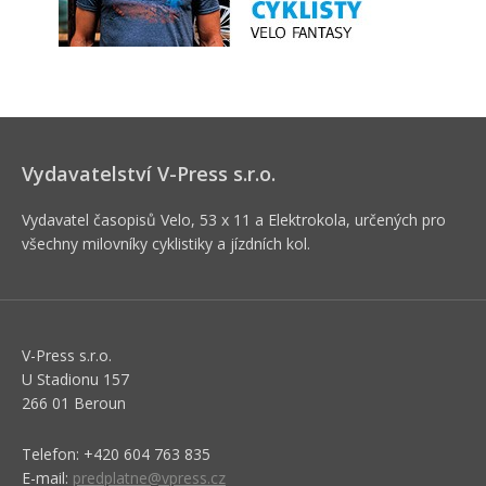
Vydavatelství V-Press s.r.o.
Vydavatel časopisů Velo, 53 x 11 a Elektrokola, určených pro
všechny milovníky cyklistiky a jízdních kol.
V-Press s.r.o.
U Stadionu 157
266 01 Beroun
Telefon: +420 604 763 835
E-mail:
predplatne@vpress.cz