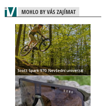
MOHLO BY VÁS ZAJÍMAT
Scott Spark 970: Nevšední univerzál