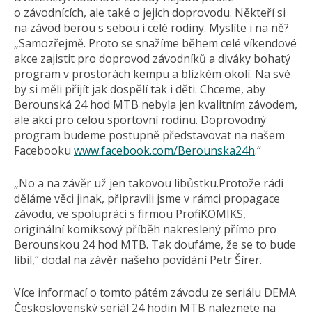
o závodnících, ale také o jejich doprovodu. Někteří si
na závod berou s sebou i celé rodiny. Myslíte i na ně?
„Samozřejmě. Proto se snažíme během celé víkendové
akce zajistit pro doprovod závodníků a diváky bohatý
program v prostorách kempu a blízkém okolí. Na své
by si měli přijít jak dospělí tak i děti. Chceme, aby
Berounská 24 hod MTB nebyla jen kvalitním závodem,
ale akcí pro celou sportovní rodinu. Doprovodný
program budeme postupně představovat na našem
Facebooku
www.facebook.com/Berounska24h
.“
„No a na závěr už jen takovou libůstku.Protože rádi
děláme věci jinak, připravili jsme v rámci propagace
závodu, ve spolupráci s firmou ProfiKOMIKS,
originální komiksový příběh nakreslený přímo pro
Berounskou 24 hod MTB. Tak doufáme, že se to bude
líbil,“ dodal na závěr našeho povídání Petr Šírer.
Více informací o tomto pátém závodu ze seriálu DEMA
Československý seriál 24 hodin MTB naleznete na