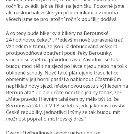
ročníku zvládli, jak se říká, na jedničku. Pozorně jsme
ale naslouchali veškerým připomínkám a v mnoha
věcech jsme se pro letošní ročník poučili,“ dodává.
A co tedy bude bikerky a bikery na Berounské
24 hodinovce čekat? „Především nově upravená trať.
Vzhledem k tomu, že jsou již dobudována veškerá
protipovodňová opatření podél řeky Berounky,
vracíme se zpět na původní trasu. Závodníci se tak
budou moci těšit na sjezd po lávce z jezu nebo na tolik
oblíbené schody. Nově také plánujeme trasu lehce
obměnit v její horní pasáži a nabídnout účastníkům
například nový sjezd, hřebenovou cestu s výhledem na
Beroun atd.“ To ale určitě není ten jediný tahák, že?
„Máte pravdu. Hlavním tahákem by mělo být to, že
Berounská 24 hod MTB se letos jede jako mistrovství
České republiky. Jednotlivci i týmy se tak budou mít
možnost poprat o mistrovský dres.“
Dvacetičtyřhodinové závody nejsou pouze