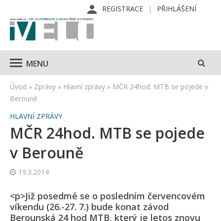
REGISTRACE
PŘIHLÁŠENÍ
MENU
Úvod
»
Zprávy
»
Hlavní zprávy
»
MČR 24hod. MTB se pojede v
Berouně
HLAVNÍ ZPRÁVY
MČR 24hod. MTB se pojede
v Berouně
19.3.2014
<p>Již posedmé se o posledním červencovém
víkendu (26.-27. 7.) bude konat závod
Berounská 24 hod MTB, který je letos znovu