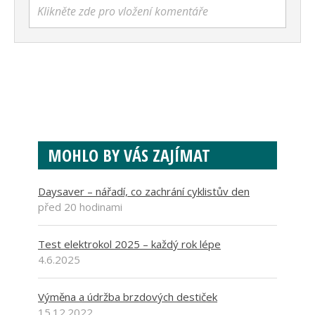
Klikněte zde pro vložení komentáře
MOHLO BY VÁS ZAJÍMAT
Daysaver – nářadí, co zachrání cyklistův den
před 20 hodinami
Test elektrokol 2025 – každý rok lépe
4.6.2025
Výměna a údržba brzdových destiček
15.12.2022