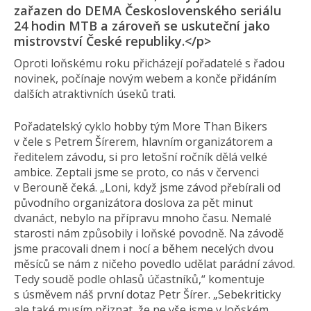
zařazen do DEMA Československého seriálu
24 hodin MTB a zároveň se uskuteční jako
mistrovství České republiky.</p>
Oproti loňskému roku přicházejí pořadatelé s řadou
novinek, počínaje novým webem a konče přidáním
dalších atraktivních úseků trati.
Pořadatelský cyklo hobby tým More Than Bikers
v čele s Petrem Šírerem, hlavním organizátorem a
ředitelem závodu, si pro letošní ročník dělá velké
ambice. Zeptali jsme se proto, co nás v červenci
v Berouně čeká. „Loni, když jsme závod přebírali od
původního organizátora doslova za pět minut
dvanáct, nebylo na přípravu mnoho času. Nemalé
starosti nám způsobily i loňské povodně. Na závodě
jsme pracovali dnem i nocí a během necelých dvou
měsíců se nám z ničeho povedlo udělat parádní závod.
Tedy soudě podle ohlasů účastníků,“ komentuje
s úsměvem náš první dotaz Petr Šírer. „Sebekriticky
ale také musím přiznat, že ne vše jsme v loňském