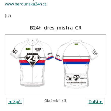
www.berounska24h.cz
.
(tz)
B24h_dres_mistra_CR
Obrázek 1 / 3
◄ Zpět
Další ►