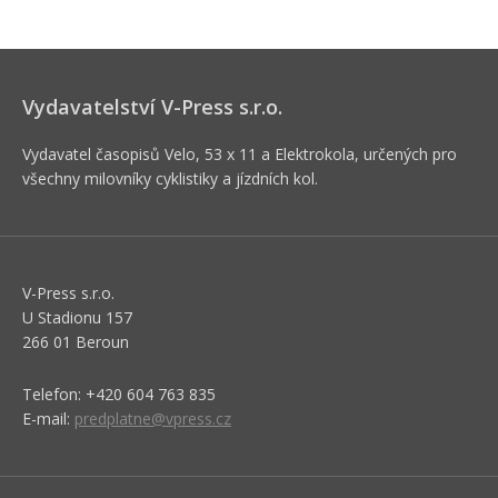
Vydavatelství V-Press s.r.o.
Vydavatel časopisů Velo, 53 x 11 a Elektrokola, určených pro
všechny milovníky cyklistiky a jízdních kol.
V-Press s.r.o.
U Stadionu 157
266 01 Beroun
Telefon: +420 604 763 835
E-mail:
predplatne@vpress.cz