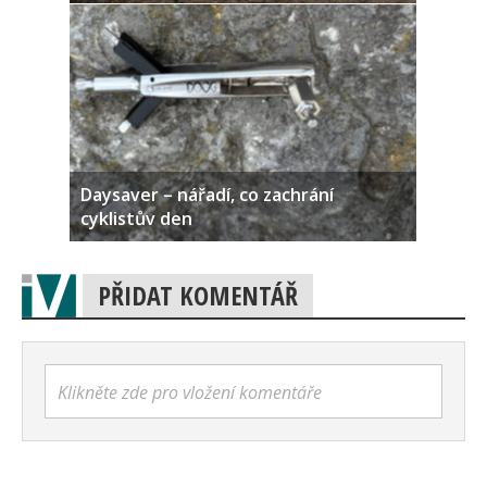
Daysaver – nářadí, co zachrání
cyklistův den
PŘIDAT KOMENTÁŘ
Klikněte zde pro vložení komentáře