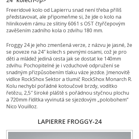
24" kolech</p>
Freeridové kolo od Lapierru snad není třeba příliš
představovat, ale připomeňme si, že jde o kolo na
hliníkovém rámu ze slitiny 6061 s OST čtyřčepovým
zavěšením zadního kola o zdvihu 180 mm.
Froggy 24 je jeho zmenšená verze, z názvu je jasné, že
se poveze na 24″ kolech s pevnými osami, což je pro
děti a mládež jediná cesta jak se dostat ke 140mm
zdvihu. Pochopitelné je i vzduchové odpružení se
snadným přizpůsobením tlaku váze jezdce. Jmenovitě
vidlice RockShox Sektor a tlumič RockShox Monarch R.
Kolu nechybí pořádné kotoučové brzdy, vodítko
řetězu, 2,5″ široké pláště s pořádnou styčnou plochu
a 720mm řídítka vyvinutá se sjezdovým „polobohem“
Nico Vouilloz.
LAPIERRE FROGGY-24