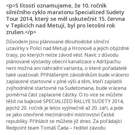
<p>S lítostí oznamujeme, že 10. ročník
silničního cyklo maratonu Specialized Sudety
Tour 2014, který se měl uskutečnit 15. června
v Teplicích nad Metují, byl pro letošní rok
zrušen.</p>
Důvodem jsou plánované dlouhodobé silniční
uzavírky v Polici nad Metují a Hronově a jejich objízdné
trasy, po kterých nelze závod vést. Navíc z důvodu
plánované výstavby obecní kanalizace v Adršpachu
není možná ani náhradní varianta, o které pořadatelé
také uvažovali. Přihlášeným závodníkům bude vráceno
zaplacené startovné v plné výši a těm, kteří zaplatili
zvýhodněné startovné na Sudetomana, bude vrácena
poměrná část zaplacené částky. O to více se můžete
těšit na bajkové SPECIALIZED RALLYE SUDETY 2014,
jejichž 20. ročník je letos vyjímečně až 20. září, a jede
se jako otevřené mezinárodní mistrovství České
republiky. Přihlásit se můžete již dnes. Za pořádající
Redpoint team Tomáš Čada – ředitel závodu