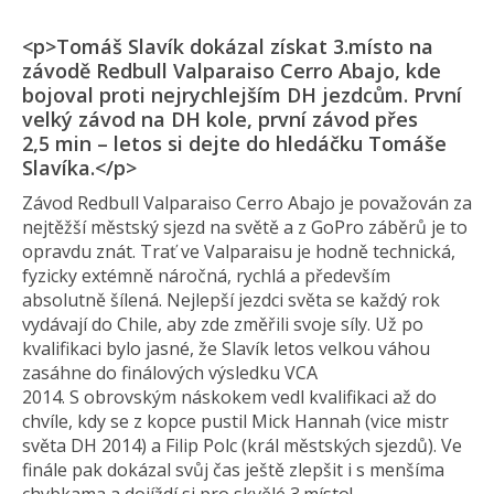
<p>Tomáš Slavík dokázal získat 3.místo na
závodě Redbull Valparaiso Cerro Abajo, kde
bojoval proti nejrychlejším DH jezdcům. První
velký závod na DH kole, první závod přes
2,5 min – letos si dejte do hledáčku Tomáše
Slavíka.</p>
Závod Redbull Valparaiso Cerro Abajo je považován za
nejtěžší městský sjezd na světě a z GoPro záběrů je to
opravdu znát. Trať ve Valparaisu je hodně technická,
fyzicky extémně náročná, rychlá a především
absolutně šílená. Nejlepší jezdci světa se každý rok
vydávají do Chile, aby zde změřili svoje síly. Už po
kvalifikaci bylo jasné, že Slavík letos velkou váhou
zasáhne do finálových výsledku VCA
2014. S obrovským náskokem vedl kvalifikaci až do
chvíle, kdy se z kopce pustil Mick Hannah (vice mistr
světa DH 2014) a Filip Polc (král městských sjezdů). Ve
finále pak dokázal svůj čas ještě zlepšit i s menšíma