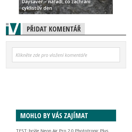
Daysaver – nářadí, co zachrání
cyklistův den
PŘIDAT KOMENTÁŘ
Klikněte zde pro vložení komentáře
MOHLO BY VÁS ZAJÍMAT
TEST: brýle Neon Air Pro 2.0 Phototronic Plus