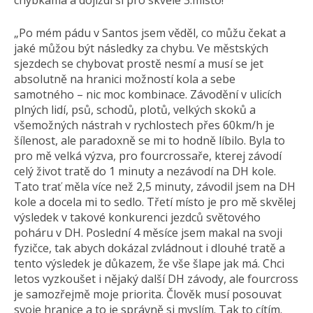
chybkama a dojíždí si pro skvělé 3.místo!
„Po mém pádu v Santos jsem věděl, co můžu čekat a
jaké můžou být následky za chybu. Ve městských
sjezdech se chybovat prostě nesmí a musí se jet
absolutně na hranici možností kola a sebe
samotného – nic moc kombinace. Závodění v ulicích
plných lidí, psů, schodů, plotů, velkých skoků a
všemožných nástrah v rychlostech přes 60km/h je
šílenost, ale paradoxně se mi to hodně líbilo. Byla to
pro mě velká výzva, pro fourcrossaře, kterej závodí
celý život tratě do 1 minuty a nezávodí na DH kole.
Tato trať měla více než 2,5 minuty, závodil jsem na DH
kole a docela mi to sedlo. Třetí místo je pro mě skvělej
výsledek v takové konkurenci jezdců světového
poháru v DH. Poslední 4 měsíce jsem makal na svoji
fyzičce, tak abych dokázal zvládnout i dlouhé tratě a
tento výsledek je důkazem, že vše šlape jak má. Chci
letos vyzkoušet i nějaký další DH závody, ale fourcross
je samozřejmě moje priorita. Člověk musí posouvat
svoje hranice a to je správně si myslím. Tak to cítím.