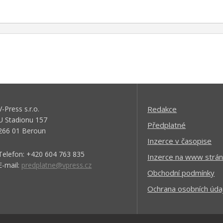
V-Press s.r.o.
Redakce
U Stadionu 157
Předplatné
266 01 Beroun
Inzerce v časopise
Telefon: +420 604 763 835
Inzerce na www strán
E-mail:
predplatne@vpress.cz
Obchodní podmínky
Ochrana osobních úda