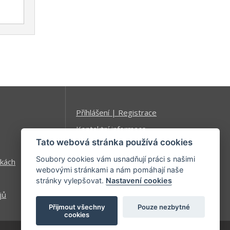
Příhlášení | Registrace
Kontaktní informace
Tato webová stránka používá cookies
Mapa stránek
Soubory cookies vám usnadňují práci s našimi
kách
webovými stránkami a nám pomáhají naše
stránky vylepšovat.
Nastavení cookies
jů
Přijmout všechny
Pouze nezbytné
cookies