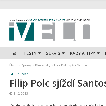
TESTY
SERVIS
RADY A TIPY
Úvod
»
Zprávy
»
Bleskovky
»
Filip Polc sjíždí Santos
BLESKOVKY
Filip Polc sjíždí Santo
14.2.2013
<p>Filip Polc, slovenský závodník, na městský