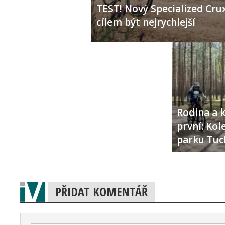
TEST! Nový Specialized Crux
cílem být nejrychlejší
Rodina a k
první: Ko
parku Tuc
PŘIDAT KOMENTÁŘ