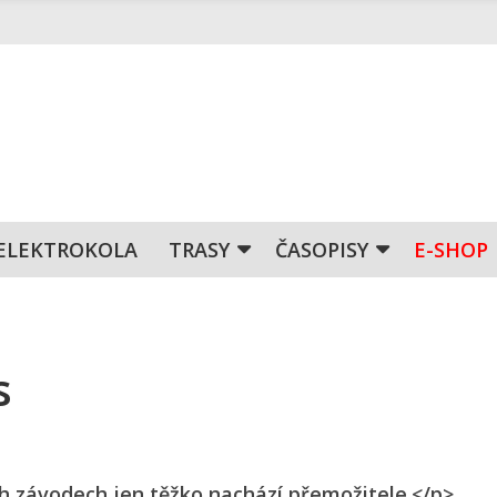
ELEKTROKOLA
TRASY
ČASOPISY
E-SHOP
s
ch závodech jen těžko nachází přemožitele.</p>