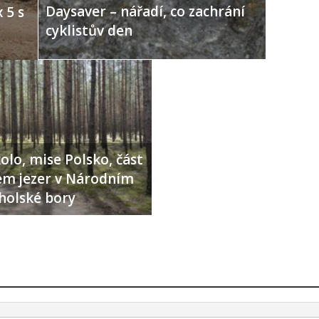
Daysaver – nářadí, co zachrání
 5 s
cyklistův den
olo, mise Polsko, část
lem jezer v Národním
holské bory