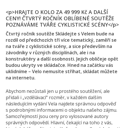
<p>HRAJTE O KOLO ZA 49 999 Kč A DALŠÍ
CENY! ČTVRTÝ ROČNÍK OBLÍBENÉ SOUTĚŽE
POZNÁVÁME TVÁŘE CYKLISTICKÉ SCÉNY</p>
Čtvrtý ročník soutěže Skládejte s Velem bude na
rozdíl od předchozích tří více tematický, zaměří se
na tváře z cyklistické scény, a sice především na
závodníky v různých disciplínách, ale i na
konstruktéry a další osobnosti. Jejich obličeje opět
budou ukryty ve skládačce. Hned na začátku vás
uklidníme – Velo nemusíte stříhat, skládat můžete
na internetu.
Abychom nezůstali jen u prostého soutěžení, ale
přidali i „vzdělávací“ rozměr, v každém dalším
následujícím vydání Vela najdete správnou odpověď
s podrobnými informacemi o objektu našeho zájmu.
Samozřejmostí jsou ceny pro vylosované autory
správných odpovědí. Hlavní, čekající na toho z vás,