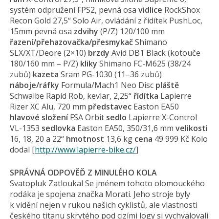
systém odpružení FPS2, pevná osa
vidlice
RockShox
Recon Gold 27,5“ Solo Air, ovládání z řídítek PushLoc,
15mm pevná osa
zdvihy
(P/Z) 120/100 mm
řazení/přehazo­vačka/přesmykač
Shimano
SLX/XT/Deore (2×10)
brzdy
Avid DB1 Black (kotouče
180/160 mm – P/Z)
kliky
Shimano FC-M625 (38/24
zubů)
kazeta
Sram PG-1030 (11–36 zubů)
náboje/ráfky
Formula/Mach1 Neo Disc
pláště
Schwalbe Rapid Rob, kevlar, 2,25“
řídítka
Lapierre
Rizer XC Alu, 720 mm
představec
Easton EA50
hlavové složení
FSA Orbit
sedlo
Lapierre X-Control
VL-1353
sedlovka
Easton EA50, 350/31,6 mm
velikosti
16, 18, 20 a 22“
hmotnost
13,6 kg
cena
49 999 Kč Kolo
dodal [
http://www.lapierre-bike.cz/
]
SPRÁVNÁ ODPOVĚĎ Z MINULÉHO KOLA
Svatopluk Zatloukal Se jménem tohoto olomouckého
rodáka je spojena značka Morati. Jeho stroje byly
k vidění nejen v rukou našich cyklistů, ale vlastnosti
českého titanu skrytého pod cizími logy si vychvalovali