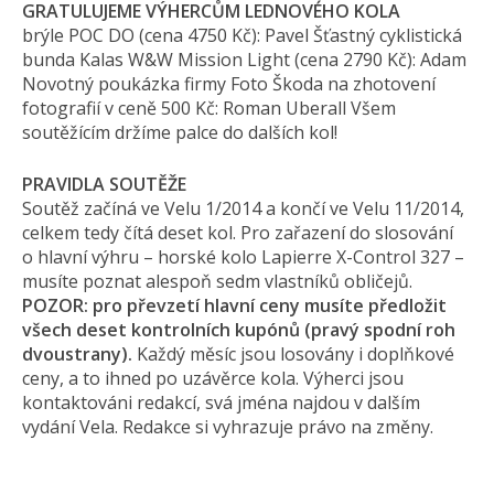
GRATULUJEME VÝHERCŮM LEDNOVÉHO KOLA
brýle POC DO (cena 4750 Kč): Pavel Šťastný cyklistická
bunda Kalas W&W Mission Light (cena 2790 Kč): Adam
Novotný poukázka firmy Foto Škoda na zhotovení
fotografií v ceně 500 Kč: Roman Uberall Všem
soutěžícím držíme palce do dalších kol!
PRAVIDLA SOUTĚŽE
Soutěž začíná ve Velu 1/2014 a končí ve Velu 11/2014,
celkem tedy čítá deset kol. Pro zařazení do slosování
o hlavní výhru – horské kolo Lapierre X-Control 327 –
musíte poznat alespoň sedm vlastníků obličejů.
POZOR: pro převzetí hlavní ceny musíte předložit
všech deset kontrolních kupónů (pravý spodní roh
dvoustrany).
Každý měsíc jsou losovány i doplňkové
ceny, a to ihned po uzávěrce kola. Výherci jsou
kontaktováni redakcí, svá jména najdou v dalším
vydání Vela. Redakce si vyhrazuje právo na změny.