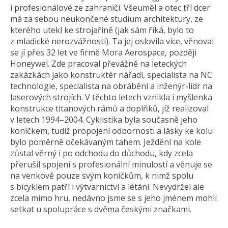
i profesionálové ze zahraničí. Všeuměl a otec tří dcer
má za sebou neukončené studium architektury, ze
kterého utekl ke strojařině (jak sám říká, bylo to
z mladické nerozvážnosti). Ta jej oslovila více, věnoval
se jí přes 32 let ve firmě Mora Aerospace, později
Honeywel. Zde pracoval převážně na leteckých
zakázkách jako konstruktér nářadí, specialista na NC
technologie, specialista na obrábění a inženýr-lídr na
laserových strojích. V těchto letech vznikla i myšlenka
konstrukce titanových rámů a doplňků, jíž realizoval
v letech 1994–2004. Cyklistika byla současně jeho
koníčkem, tudíž propojení odbornosti a lásky ke kolu
bylo poměrně očekávaným tahem. Ježdění na kole
zůstal věrný i po odchodu do důchodu, kdy zcela
přerušil spojení s profesionální minulostí a věnuje se
na venkově pouze svým koníčkům, k nimž spolu
s bicyklem patří i výtvarnictví a létání. Nevydržel ale
zcela mimo hru, nedávno jsme se s jeho jménem mohli
setkat u spolupráce s dvěma českými značkami.