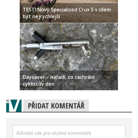
TEST! Nový Specialized Crux 5 s cílem
být nejrychlejší
Daysaver – nářadí, co zachrání
cyklistův den
PŘIDAT KOMENTÁŘ
Klikněte zde pro vložení komentáře