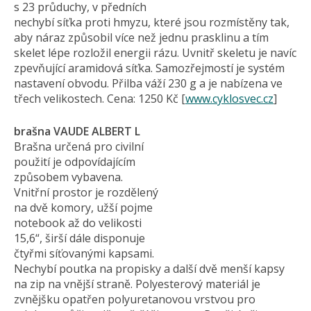
s 23 průduchy, v předních
nechybí síťka proti hmyzu, které jsou rozmístěny tak,
aby náraz způsobil více než jednu prasklinu a tím
skelet lépe rozložil energii rázu. Uvnitř skeletu je navíc
zpevňující aramidová síťka. Samozřejmostí je systém
nastavení obvodu. Přilba váží 230 g a je nabízena ve
třech velikostech. Cena: 1250 Kč [
www.cyklosvec.cz
]
brašna VAUDE ALBERT L
Brašna určená pro civilní
použití je odpovídajícím
způsobem vybavena.
Vnitřní prostor je rozdělený
na dvě komory, užší pojme
notebook až do velikosti
15,6“, širší dále disponuje
čtyřmi síťovanými kapsami.
Nechybí poutka na propisky a další dvě menší kapsy
na zip na vnější straně. Polyesterový materiál je
zvnějšku opatřen polyuretanovou vrstvou pro