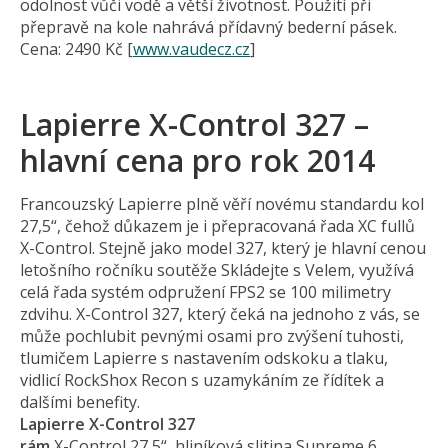
odolnost vůči vodě a větší životnost. Použití při
přepravě na kole nahrává přídavný bederní pásek.
Cena: 2490 Kč [
www.vaudecz.cz
]
Lapierre X-Control 327 –
hlavní cena pro rok 2014
Francouzský Lapierre plně věří novému standardu kol
27,5“, čehož důkazem je i přepracovaná řada XC fullů
X-Control. Stejně jako model 327, který je hlavní cenou
letošního ročníku soutěže Skládejte s Velem, využívá
celá řada systém odpružení FPS2 se 100 milimetry
zdvihu. X-Control 327, který čeká na jednoho z vás, se
může pochlubit pevnými osami pro zvýšení tuhosti,
tlumičem Lapierre s nastavením odskoku a tlaku,
vidlicí RockShox Recon s uzamykáním ze řídítek a
dalšími benefity.
Lapierre X-Control 327
rám
X-Control 27,5“, hliníková slitina Supreme 6,