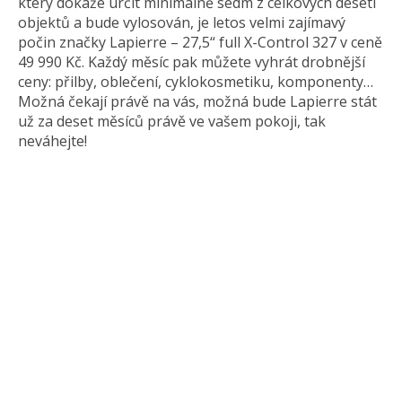
který dokáže určit minimálně sedm z celkových deseti
objektů a bude vylosován, je letos velmi zajímavý
počin značky Lapierre – 27,5“ full X-Control 327 v ceně
49 990 Kč. Každý měsíc pak můžete vyhrát drobnější
ceny: přilby, oblečení, cyklokosmetiku, komponenty…
Možná čekají právě na vás, možná bude Lapierre stát
už za deset měsíců právě ve vašem pokoji, tak
neváhejte!