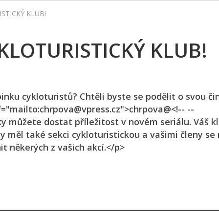
STICKÝ KLUB!
KLOTURISTICKÝ KLUB!
nku cykloturistů? Chtěli byste se podělit o svou či
="mailto:chrpova@vpress.cz">chrpova@<!-- --
iky můžete dostat příležitost v novém seriálu. Váš k
y měl také sekci cykloturistickou a vašimi členy se
it někerých z vašich akcí.</p>