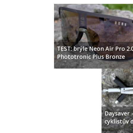
TEST: brýle Neon Air Pro 2.
Phototronic Plus Bronze
Daysaver –
cyklistův 