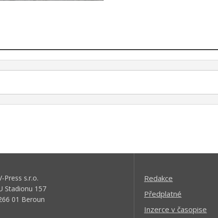
V-Press s.r.o.
Redakce
U Stadionu 157
Předplatné
266 01 Beroun
Inzerce v časopise