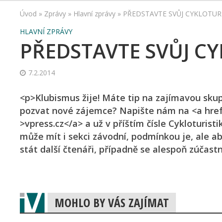
Úvod
»
Zprávy
»
Hlavní zprávy
»
PŘEDSTAVTE SVŮJ CYKLOTURI
HLAVNÍ ZPRÁVY
PŘEDSTAVTE SVŮJ CY
7.2.2014
<p>Klubismus žije! Máte tip na zajímavou skupi
pozvat nové zájemce? Napište nám na <a href
>vpress.cz</a> a už v příštím čísle Cykloturist
může mít i sekci závodní, podmínkou je, ale ab
stát další čtenáři, případně se alespoň zúčastn
MOHLO BY VÁS ZAJÍMAT