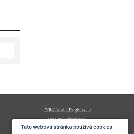
Příhlášení | Registrace
Kontaktní informace
Tato webová stránka používá cookies
Mapa stránek