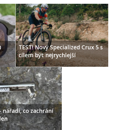
TEST! Nový Specialized Crux 5 s
0
cílem být nejrychlejší
 nářadí, co zachrání
den