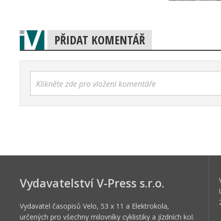
PŘIDAT KOMENTÁŘ
Klikněte zde pro vložení komentáře
Vydavatelství V-Press s.r.o.
Vydavatel časopisů Velo, 53 x 11 a Elektrokola,
určených pro všechny milovníky cyklistiky a jízdních kol.