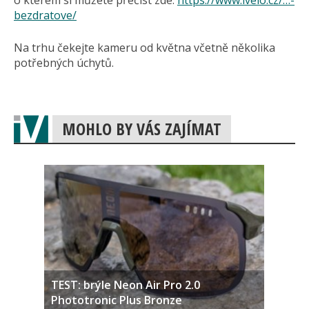
o kterém si můžete přečíst zde:
https://www.ivelo.cz/…-
bezdratove/
Na trhu čekejte kameru od května včetně několika
potřebných úchytů.
MOHLO BY VÁS ZAJÍMAT
TEST: brýle Neon Air Pro 2.0
Phototronic Plus Bronze