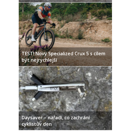
TEST! Nový Specialized Crux 5 s cílem
být nejrychlejší
Daysaver – nářadí, co zachrání
cyklistův den