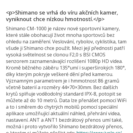
<p>Shimano se vrhá do víru akčních kamer,
vyniknout chce nízkou hmotností.</p>
Shimano CM-1000 je název nové sportovní kamery,
které stále obohacují život mnoha sportovců bez
ohledu na zaměření. Veslování, rybolov, cyklistika, tam
všude ji Shimano chce použít. Mezi její přednosti patří
vysoká světelnost se clonou F2,0 s BSI CMOS
senzorem zaznamenávající rozlišení 1080p HD videa.
Kromě běžného záběru 135°umí i superširokých 180°,
díky kterým pokryje veškeré dění před kamerou.
Významným parametrem je i hmmotnost 86 gramů
včetně baterií a rozměry 44×70×30mm. Bez dalších
krytů splňuje voděodolný standard IPX-8, potopit se
můžete až do 10 metrů. Data lze přenášet pomocí WiFi
a to i směrem do chytrých mobilů pomocí speciální
aplikace umožňující aktuální náhled, přehrání videa,
nastavení. ANT a ANT1 bezdrátový přenos umí také,
možná i proto vytvořilo Shimano bezdrátový přenos,