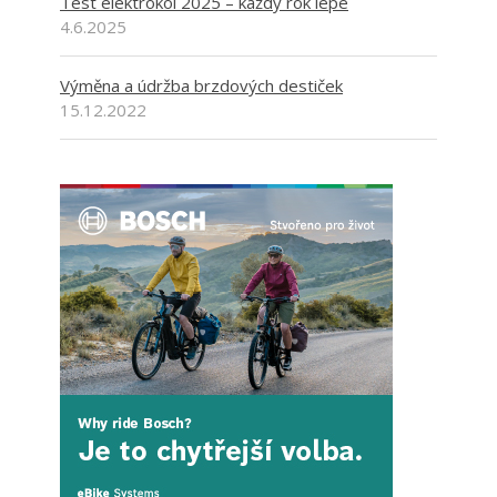
Test elektrokol 2025 – každý rok lépe
4.6.2025
Výměna a údržba brzdových destiček
15.12.2022