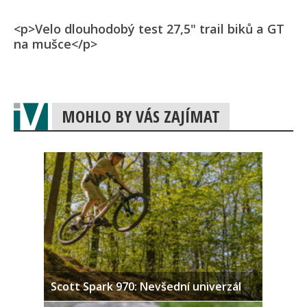
<p>Velo dlouhodobý test 27,5" trail biků a GT
na mušce</p>
MOHLO BY VÁS ZAJÍMAT
Scott Spark 970: Nevšední univerzál