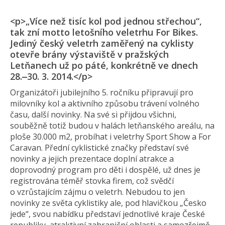
<p>„Více než tisíc kol pod jednou střechou“,
tak zní motto letošního veletrhu For Bikes.
Jediný český veletrh zaměřený na cyklisty
otevře brány výstaviště v pražských
Letňanech už po páté, konkrétně ve dnech
28.‒30. 3. 2014.</p>
Organizátoři jubilejního 5. ročníku připravují pro
milovníky kol a aktivního způsobu trávení volného
času, další novinky. Na své si přijdou všichni,
souběžně totiž budou v halách letňanského areálu, na
ploše 30.000 m2, probíhat i veletrhy Sport Show a For
Caravan. Přední cyklistické značky představí své
novinky a jejich prezentace doplní atrakce a
doprovodný program pro děti i dospělé, už dnes je
registrována téměř stovka firem, což svědčí
o vzrůstajícím zájmu o veletrh. Nebudou to jen
novinky ze světa cyklistiky ale, pod hlavičkou „Česko
jede“, svou nabídku představí jednotlivé kraje České