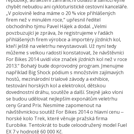
republiky, atraktivní zahraniční oblasti a samozřejmě
chybět nebudou ani cykloturistické cestovní kanceláře.
„V polovině ledna máme o 20 % více přihlášených
firem než v minulém roce,“ upřesnil ředitel
obchodního týmu Pavel Hájek a dodal. „Velmi
povzbuzující je zpráva, že registrujeme v řadách
přihlášených firem výrobce a importéry jízdních kol,
kteří ještě na veletrhu nevystavovali. Už nyní tedy
můžeme s velkou radostí konstatovat, že návštěvníci
For Bikes 2014 uvidí více značek jízdních kol než v roce
2013.“ Bohatý bude doprovodný program. Jmenujme
například Big Shock pódium s množstvím zajímavých
hostů, mezinárodní trialové závody a exhibice,
testování horských kol a elektrokol, dětskou
dovednostní dráhu, soutěže a další. Stejně jako vloni
se budou udělovat nejlepším exponátům veletrhu
ceny Grand Prix. Nesmíme zapomenout na
návštěvnickou soutěž For Bikes 2014 o hlavní cenu ‒
horské kolo Trek, které věnuje pražská firma
Eurobike. Tentokrát to bude celoodružený model Fuel
EX 7 v hodnotě 60 000 Kč.