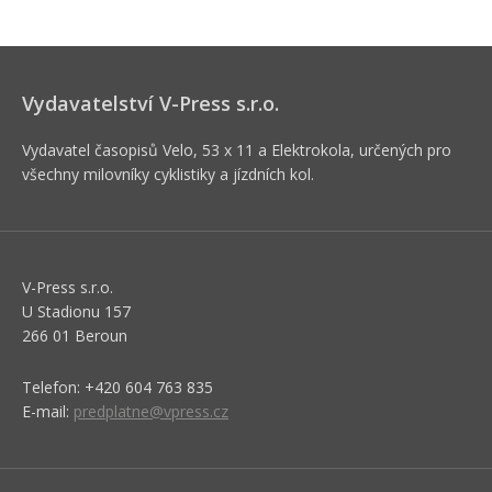
Vydavatelství V-Press s.r.o.
Vydavatel časopisů Velo, 53 x 11 a Elektrokola, určených pro
všechny milovníky cyklistiky a jízdních kol.
V-Press s.r.o.
U Stadionu 157
266 01 Beroun
Telefon: +420 604 763 835
E-mail:
predplatne@vpress.cz