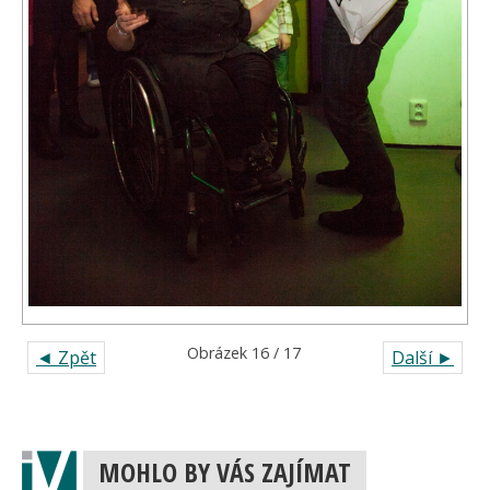
Obrázek 16 / 17
◄ Zpět
Další ►
MOHLO BY VÁS ZAJÍMAT