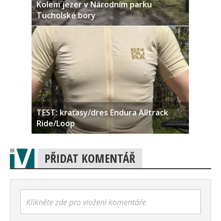
Kolem jezer v Národním parku
Tucholské bory
TEST: kraťasy/dres Endura Alltrack
Ride/Loop
PŘIDAT KOMENTÁŘ
Klikněte zde pro vložení komentáře