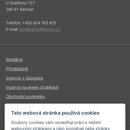
U Stadionu 157
266 01 Beroun
Telefon: +420 604 763 835
E-mail:
predplatne@vpress.cz
Redakce
Předplatné
Inzerce v časopise
Inzerce na www stránkách
Obchodní podmínky
Ochrana osobních údajů
Tato webová stránka používá cookies
Soubory cookies vám usnadňují práci s našimi
webovými stránkami a nám pomáhají naše stránky