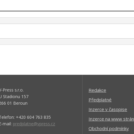
V-Press s.r.o.
Redakce
U Stadionu 157
Předplatné
266 01 Beroun
Inzerce v časopise
Telefon: +420 604 763 835
Inzerce na www strán
E-mail:
predplatne@vpress.cz
Obchodní podmínky