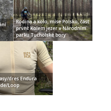
Rodina a kolo, mise Polsko, část
ání
první: Kolem jezer v Národním
parku Tucholské bory
ťasy/dres Endura
Ride/Loop