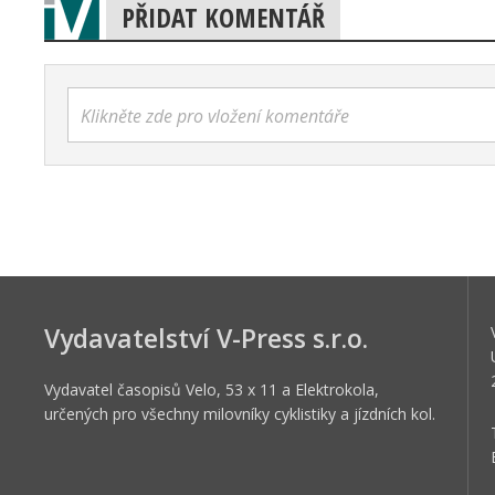
PŘIDAT KOMENTÁŘ
Klikněte zde pro vložení komentáře
Vydavatelství V-Press s.r.o.
Vydavatel časopisů Velo, 53 x 11 a Elektrokola,
určených pro všechny milovníky cyklistiky a jízdních kol.