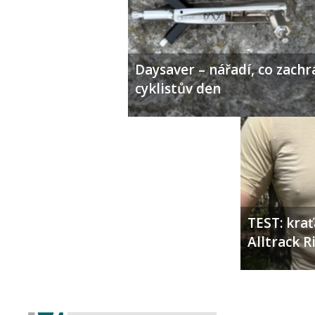
Daysaver – nářadí, co zachr
cyklistův den
TEST: kra
Alltrack 