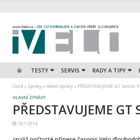
TESTY
SERVIS
RADY A TIPY
Úvod
»
Zprávy
»
Hlavní zprávy
»
PŘEDSTAVUJEME GT Sensor E
HLAVNÍ ZPRÁVY
PŘEDSTAVUJEME GT S
10.1.2014
<p>Již počtvrté přinese časopis Velo dlouhodo