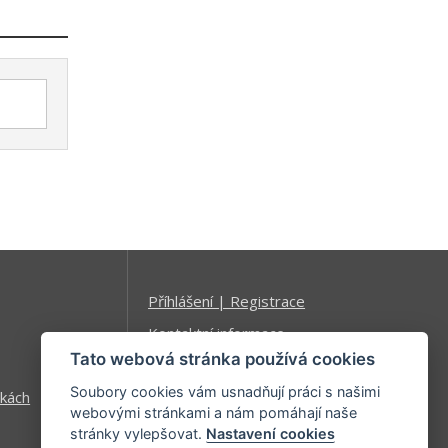
Příhlášení | Registrace
Kontaktní informace
Tato webová stránka používá cookies
Mapa stránek
Soubory cookies vám usnadňují práci s našimi
kách
webovými stránkami a nám pomáhají naše
stránky vylepšovat.
Nastavení cookies