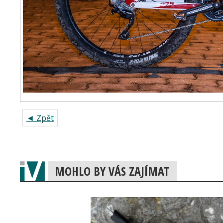
◄ Zpět
MOHLO BY VÁS ZAJÍMAT