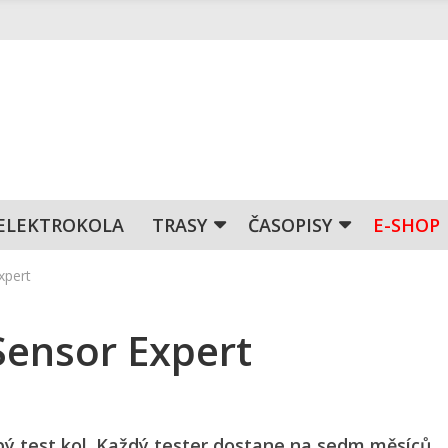
ELEKTROKOLA
TRASY
ČASOPISY
E-SHOP
xpert
ensor Expert
bý test kol. Každý tester dostane na sedm měsíců