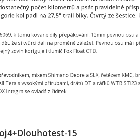
dostatečný počet kilometrů a psát pravidelné přís
orie kol padl na 27,5" trail biky. Čtvrtý ze šestice, 
iny 6069, k tomu kované díly přepákování, 12mm pevnou osu a
idět, že si tvůrci dali na proměně záležet. Pevnou osu má i p
jný zdvih koriguje i tlumič Fox Float CTD.
ojpřevodníkem, mixem Shimano Deore a SLX, řetězem KMC, b
All Tera s vysokými přírubami, drátů DT a ráfků WTB STi23 s
 Integra se ovládá z řídítek.
oj4+Dlouhotest-15