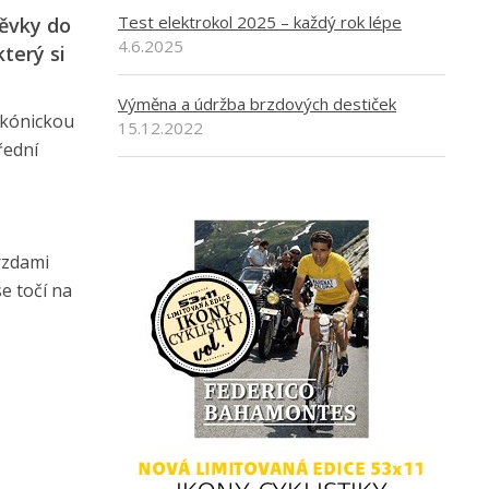
Test elektrokol 2025 – každý rok lépe
pěvky do
4.6.2025
který si
Výměna a údržba brzdových destiček
 kónickou
15.12.2022
řední
rzdami
e točí na