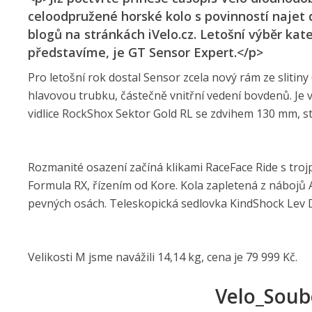
celoodpružené horské kolo s povinností najet 
blogů na stránkách iVelo.cz. Letošní výběr kateg
představíme, je GT Sensor Expert.</p>
Pro letošní rok dostal Sensor zcela nový rám ze slit
hlavovou trubku, částečně vnitřní vedení bovdenů. Je v
vidlice RockShox Sektor Gold RL se zdvihem 130 mm, ste
Rozmanité osazení začíná klikami RaceFace Ride s tr
Formula RX, řízením od Kore. Kola zapletená z nábojů 
pevných osách. Teleskopická sedlovka KindShock Lev DX
Velikosti M jsme navážili 14,14 kg, cena je 79 999 Kč.
Velo_Soub