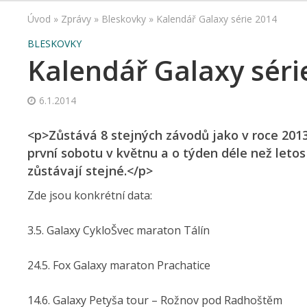
Úvod
»
Zprávy
»
Bleskovky
»
Kalendář Galaxy série 2014
BLESKOVKY
Kalendář Galaxy séri
6.1.2014
<p>Zůstává 8 stejných závodů jako v roce 2013
první sobotu v květnu a o týden déle než letos 
zůstávají stejné.</p>
Zde jsou konkrétní data:
3.5. Galaxy CykloŠvec maraton Tálín
24.5. Fox Galaxy maraton Prachatice
14.6. Galaxy Petyša tour – Rožnov pod Radhoštěm