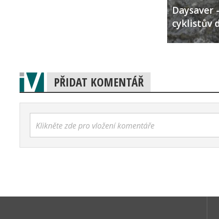
Daysaver –
cyklistův 
PŘIDAT KOMENTÁŘ
Klikněte zde pro vložení komentáře