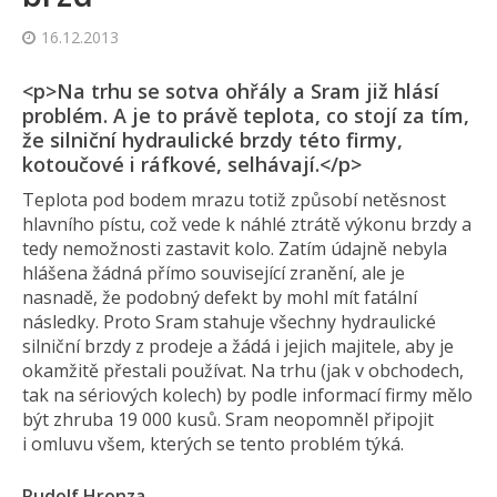
16.12.2013
<p>Na trhu se sotva ohřály a Sram již hlásí
problém. A je to právě teplota, co stojí za tím,
že silniční hydraulické brzdy této firmy,
kotoučové i ráfkové, selhávají.</p>
Teplota pod bodem mrazu totiž způsobí netěsnost
hlavního pístu, což vede k náhlé ztrátě výkonu brzdy a
tedy nemožnosti zastavit kolo. Zatím údajně nebyla
hlášena žádná přímo související zranění, ale je
nasnadě, že podobný defekt by mohl mít fatální
následky. Proto Sram stahuje všechny hydraulické
silniční brzdy z prodeje a žádá i jejich majitele, aby je
okamžitě přestali používat. Na trhu (jak v obchodech,
tak na sériových kolech) by podle informací firmy mělo
být zhruba 19 000 kusů. Sram neopomněl připojit
i omluvu všem, kterých se tento problém týká.
Rudolf Hronza