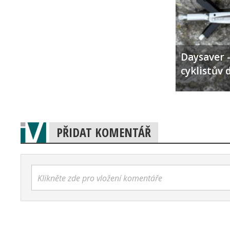
Daysaver –
cyklistův 
PŘIDAT KOMENTÁŘ
Klikněte zde pro vložení komentáře