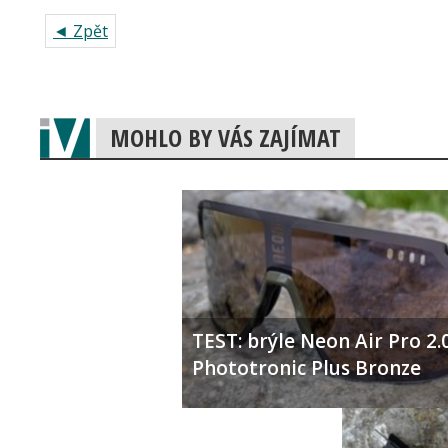
◄ Zpět
MOHLO BY VÁS ZAJÍMAT
TEST: brýle Neon Air Pro 2.
Phototronic Plus Bronze