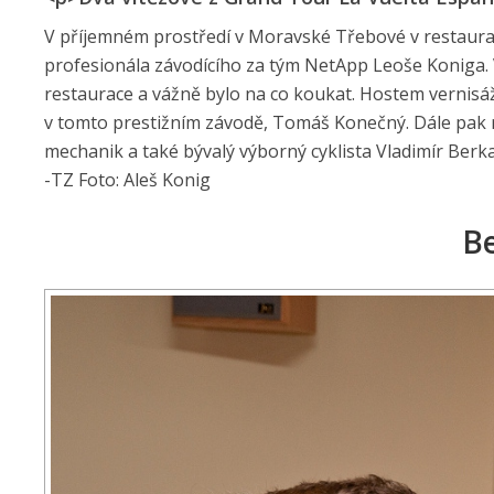
V příjemném prostředí v Moravské Třebové v restauraci
profesionála závodícího za tým NetApp Leoše Koniga. 
restaurace a vážně bylo na co koukat. Hostem vernisáže 
v tomto prestižním závodě, Tomáš Konečný. Dále pak r
mechanik a také bývalý výborný cyklista Vladimír Berka
-TZ Foto: Aleš Konig
Be