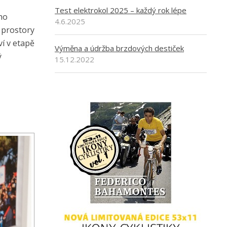
Test elektrokol 2025 – každý rok lépe
ho
4.6.2025
 prostory
ví v etapě
Výměna a údržba brzdových destiček
ý
15.12.2022