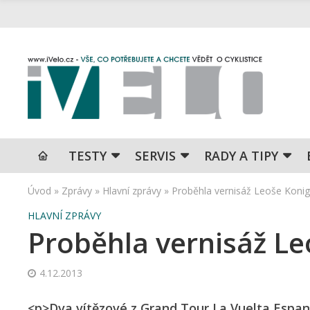
TESTY
SERVIS
RADY A TIPY
Úvod
»
Zprávy
»
Hlavní zprávy
»
Proběhla vernisáž Leoše Koni
HLAVNÍ ZPRÁVY
Proběhla vernisáž Le
4.12.2013
<p>Dva vítězové z Grand Tour La Vuelta Espan