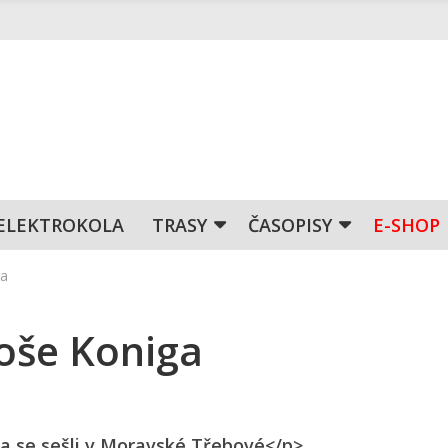
ELEKTROKOLA
TRASY
ČASOPISY
E-SHOP
ga
oše Koniga
a se sešli v Moravské Třebové</p>