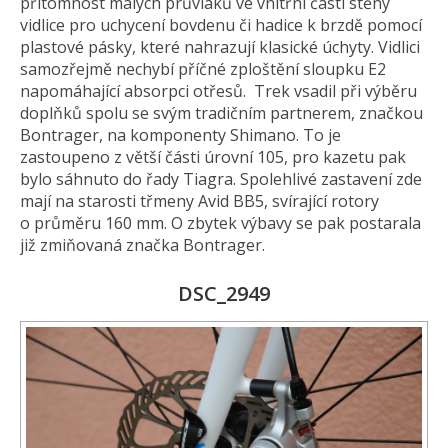
přítomnost malých průvlaků ve vnitřní části stěny
vidlice pro uchycení bovdenu či hadice k brzdě pomocí
plastové pásky, které nahrazují klasické úchyty. Vidlici
samozřejmě nechybí příčné zploštění sloupku E2
napomáhající absorpci otřesů.
Trek vsadil při výběru
doplňků spolu se svým tradičním partnerem, značkou
Bontrager, na komponenty Shimano. To je
zastoupeno z větší části úrovní 105, pro kazetu pak
bylo sáhnuto do řady Tiagra. Spolehlivé zastavení zde
mají na starosti třmeny Avid BB5, svírající rotory
o průměru 160 mm. O zbytek výbavy se pak postarala
již zmiňovaná značka Bontrager.
DSC_2949