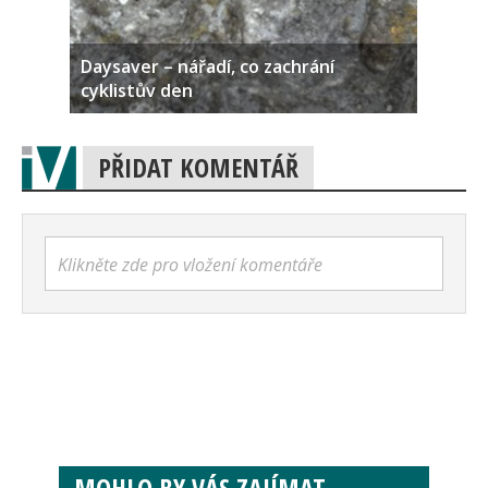
Daysaver – nářadí, co zachrání
cyklistův den
PŘIDAT KOMENTÁŘ
Klikněte zde pro vložení komentáře
MOHLO BY VÁS ZAJÍMAT