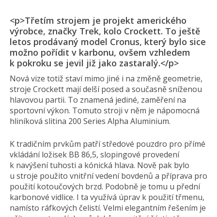
<p>Třetím strojem je projekt amerického
výrobce, značky Trek, kolo Crockett. To ještě
letos prodávaný model Cronus, který bylo sice
možno pořídit v karbonu, ovšem vzhledem
k pokroku se jevil již jako zastaralý.</p>
Nová vize totiž staví mimo jiné i na změně geometrie,
stroje Crockett mají delší posed a současně sníženou
hlavovou partii. To znamená jediné, zaměření na
sportovní výkon. Tomuto stroji v něm je nápomocná
hliníková slitina 200 Series Alpha Aluminium.
K tradičním prvkům patří středové pouzdro pro přímé
vkládání ložisek BB 86,5, slopingové provedení
k navýšení tuhosti a kónická hlava. Nově pak bylo
u stroje použito vnitřní vedení bovdenů a příprava pro
použití kotoučových brzd. Podobně je tomu u přední
karbonové vidlice. I ta využívá úprav k použití třmenu,
namísto ráfkových čelistí. Velmi elegantním řešením je