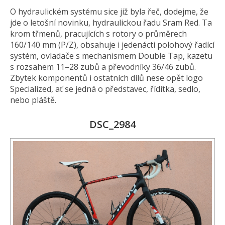
O hydraulickém systému sice již byla řeč, dodejme, že
jde o letošní novinku, hydraulickou řadu Sram Red. Ta
krom třmenů, pracujících s rotory o průměrech
160/140 mm (P/Z), obsahuje i jedenácti polohový řadící
systém, ovladače s mechanismem Double Tap, kazetu
s rozsahem 11–28 zubů a převodníky 36/46 zubů.
Zbytek komponentů i ostatních dílů nese opět logo
Specialized, ať se jedná o představec, řídítka, sedlo,
nebo pláště.
DSC_2984