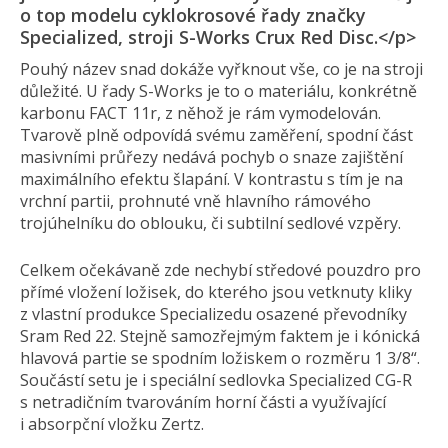
o top modelu cyklokrosové řady značky
Specialized, stroji S-Works Crux Red Disc.</p>
Pouhý název snad dokáže vyřknout vše, co je na stroji
důležité. U řady S-Works je to o materiálu, konkrétně
karbonu FACT 11r, z něhož je rám vymodelován.
Tvarově plně odpovídá svému zaměření, spodní část
masivními průřezy nedává pochyb o snaze zajištění
maximálního efektu šlapání. V kontrastu s tím je na
vrchní partii, prohnuté vně hlavního rámového
trojúhelníku do oblouku, či subtilní sedlové vzpěry.
Celkem očekávaně zde nechybí středové pouzdro pro
přímé vložení ložisek, do kterého jsou vetknuty kliky
z vlastní produkce Specializedu osazené převodníky
Sram Red 22. Stejně samozřejmým faktem je i kónická
hlavová partie se spodním ložiskem o rozměru 1 3/8“.
Součástí setu je i speciální sedlovka Specialized CG-R
s netradičním tvarováním horní části a využívající
i absorpční vložku Zertz.