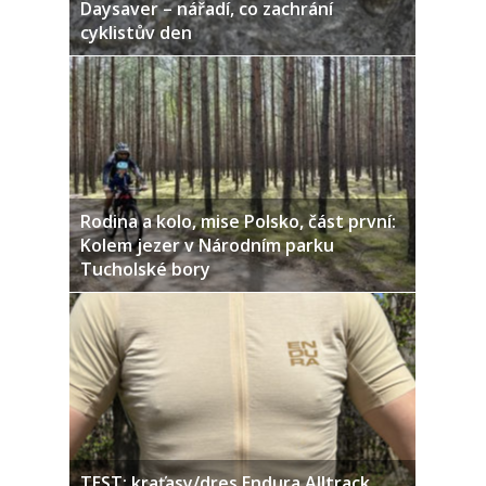
Daysaver – nářadí, co zachrání
cyklistův den
Rodina a kolo, mise Polsko, část první:
Kolem jezer v Národním parku
Tucholské bory
TEST: kraťasy/dres Endura Alltrack