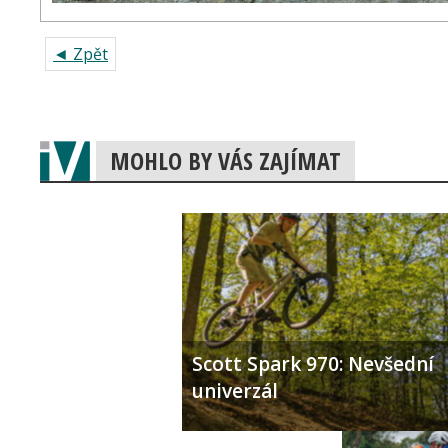
◄ Zpět
MOHLO BY VÁS ZAJÍMAT
Scott Spark 970: Nevšední
univerzál