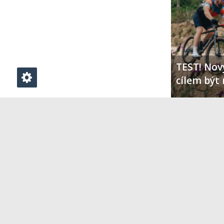
TEST! Nový
cílem být 
PŘIDAT KOMENTÁŘ
Klikněte zde pro vložení komentáře