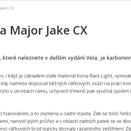
Jake CX
 Major Jake CX
 které naleznete v dalším vydání Vela, je karbonov
ván, i když je základem stále materiál Kona Race Light, vymod
kdy namísto doposud běžných ráfkových, vsází na práci kot
 ukryto v útrobách rámu, uchycení třmenů pak využívá systém
tí tvarováním, a to zejména u zadní stavby. Zde se totiž řetě
emi, narostl jejich průřez a v oblasti zadních patek se ve dvo
nci ráfkových brzd logicky doznaly razantního zeštíhlení. Z