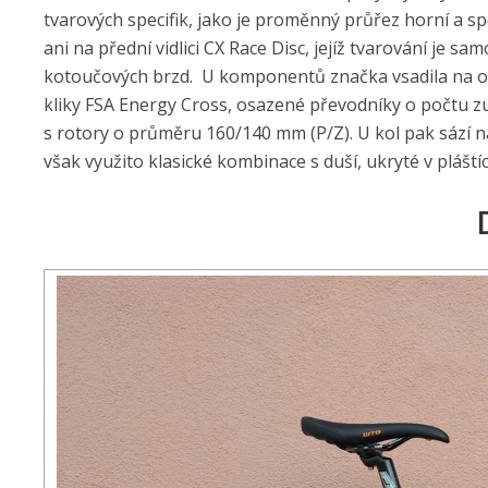
tvarových specifik, jako je proměnný průřez horní a
ani na přední vidlici CX Race Disc, jejíž tvarování je 
kotoučových brzd.
U komponentů značka vsadila na ovl
kliky FSA Energy Cross, osazené převodníky o počtu zu
s rotory o průměru 160/140 mm (P/Z). U kol pak sází na
však využito klasické kombinace s duší, ukryté v plášt