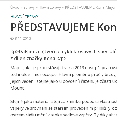
Úvod
»
Zprávy
»
Hlavní zprávy
»
PŘEDSTAVUJEME Kona Major 
HLAVNÍ ZPRÁVY
PŘEDSTAVUJEME Kona
8.11.2013
<p>Dalším ze čtveřice cyklokrosových speciálů,
z dílen značky Kona.</p>
Major Jake je proti stávající verzi 2013 dost přepraco
technologií monocoque. Hlavní proměnu prošly brzdy, 
Jejich vedení, stejně jako u bovdenů řazení, je zčásti
Mount.
Stejně jako materiál, stojí za zmínku podpora vlastnos
vzpěry ve srovnání se starším provedením přiblížily k z
ostrém rádiu mění v tenké sedlové vzpěry. Ty díky abse