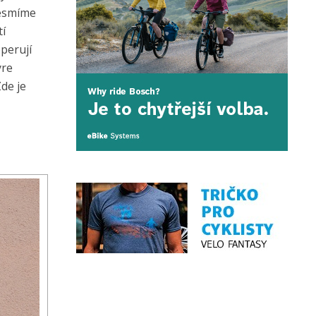
nesmíme
tí
perují
yre
de je