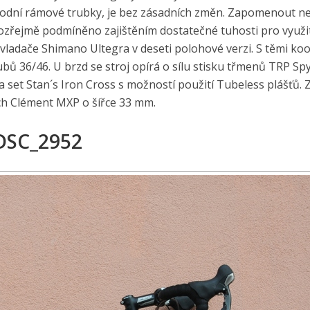
 spodní rámové trubky, je bez zásadních změn. Zapomenout 
samozřejmě podmíněno zajištěním dostatečné tuhosti pro využi
adače Shimano Ultegra v deseti polohové verzi. S těmi koo
bů 36/46. U brzd se stroj opírá o sílu stisku třmenů TRP Sp
 set Stan´s Iron Cross s možností použití Tubeless plášťů. Z
ích Clément MXP o šířce 33 mm.
DSC_2952