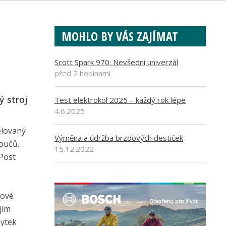
MOHLO BY VÁS ZAJÍMAT
Scott Spark 970: Nevšední univerzál
před 2 hodinami
ý stroj
Test elektrokol 2025 – každý rok lépe
4.6.2025
elovaný
Výměna a údržba brzdových destiček
oučů.
15.12.2022
 Post
zové
jím
bytek