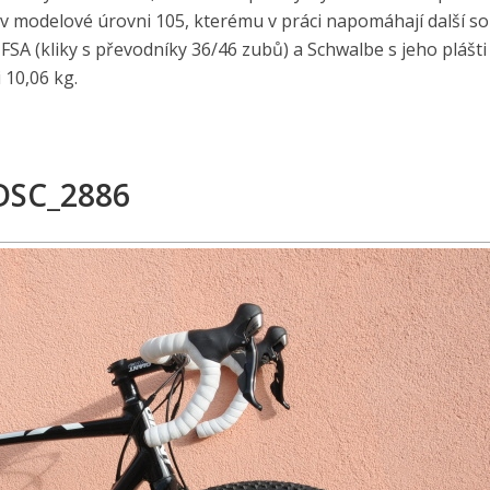
 v modelové úrovni 105, kterému v práci napomáhají další s
SA (kliky s převodníky 36/46 zubů) a Schwalbe s jeho plášti
 10,06 kg.
DSC_2886