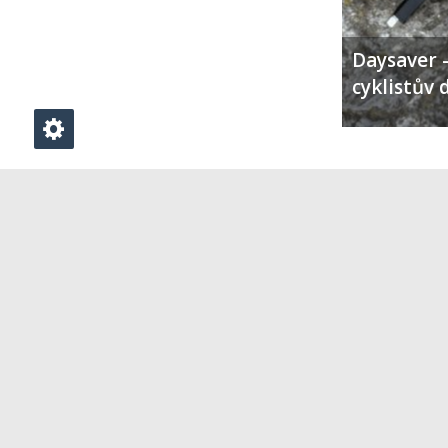
Daysaver –
cyklistův 
PŘIDAT KOMENTÁŘ
Klikněte zde pro vložení komentáře