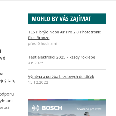
MOHLO BY VÁS ZAJÍMAT
TEST: brýle Neon Air Pro 2.0 Phototronic
Plus Bronze
před 6 hodinami
í
Test elektrokol 2025 – každý rok lépe
ové
4.6.2025
na
Výměna a údržba brzdových destiček
jný tah,
15.12.2022
é
podporu
ylo ani
eraci