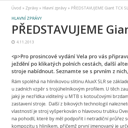
Úvod
»
Zprávy
»
Hlavní zprávy
»
PŘEDSTAVUJEME Giant TCX SL
HLAVNÍ ZPRÁVY
PŘEDSTAVUJEME Gian
4.11.2013
<p>Pro prosincové vydání Vela pro vás připrav
ježdění po klikatých polních cestách, další alt
stroje nabídnout. Seznamte se s prvním z nich
Rám spoléhá na hliníkovou slitinu AluxX SLR se základ
u zadních vzpěr s trojúhelníkovým profilem. U těch za
jaký je nezřídka viditelný u MTB s kotoučovými brzdam
zastavení stroje.
Další z bikových technologií naleznet
vlastností je stroj vyšperkován o hlavovou trubku O
na pohodlí, které by měl podpořit i netradiční průřez 
kompozitu s hliníkem, přičemž první jmenovaný je ur