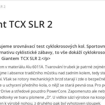
R 2
t TCX SLR 2
ujeme srovnávací test cyklokrosových kol. Sportovn
ernativu cyklistické zábavy, to vše dokáží cyklokros
, Giantem TCX SLR 2.</p>
em v materiálu Alu 6011A. Tvarování trubek je patrné zejmé
ujme i absence tradičního můstku nad zadním kolem, tedy ste
i. Však se rotory mechanických brzd starají i zde o bezpečn
e u uchycení předního kola, o nějž se stará pevná osa. Pro 
verDrive a středové pouzdro PowerCore. Zapomenuto ale neb
sedlovky ve tvaru písmene „D“. U vidlice sází výrobce na koop
čen k výrobě nohou, z druhého pak byl vyhotoven sloupek.