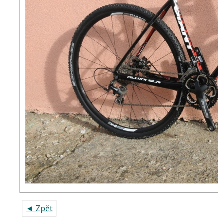
◄ Zpět