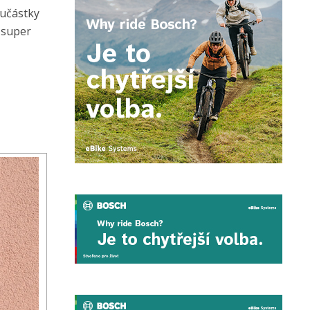
oučástky
 super