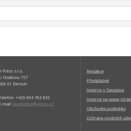
V-Press s.r.o.
Redakce
U Stadionu 157
Předplatné
266 01 Beroun
Inzerce v časopise
Telefon: +420 604 763 835
Inzerce na www strán
E-mail:
predplatne@vpress.cz
Obchodní podmínky
Ochrana osobních úda