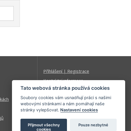
Příhlášení | Registrace
Kontaktní informace
Tato webová stránka používá cookies
Mapa stránek
Soubory cookies vám usnadňují práci s našimi
kách
webovými stránkami a nám pomáhají naše
stránky vylepšovat.
Nastavení cookies
jů
Přijmout všechny
Pouze nezbytné
cookies