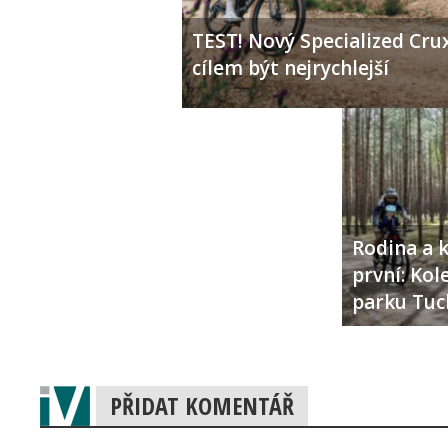
TEST! Nový Specialized Crux
cílem být nejrychlejší
Rodina a k
první: Ko
parku Tuc
PŘIDAT KOMENTÁŘ