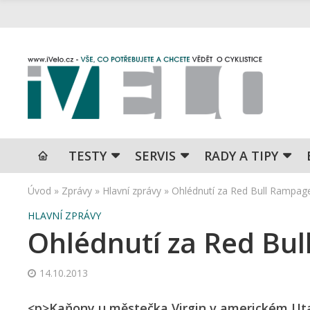
TESTY
SERVIS
RADY A TIPY
Úvod
»
Zprávy
»
Hlavní zprávy
»
Ohlédnutí za Red Bull Rampag
HLAVNÍ ZPRÁVY
Ohlédnutí za Red Bu
14.10.2013
<p>Kaňony u městečka Virgin v americkém Utah