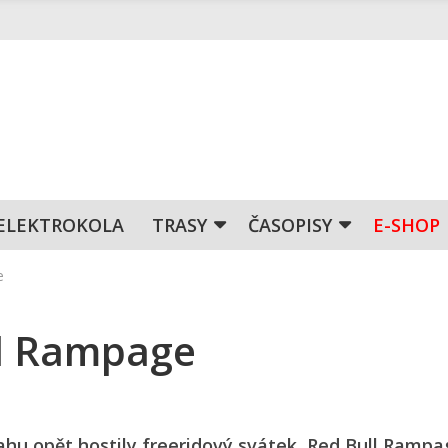
ELEKTROKOLA
TRASY
ČASOPISY
E-SHOP
e
ll Rampage
u opět hostily freeridový svátek, Red Bull Rampa