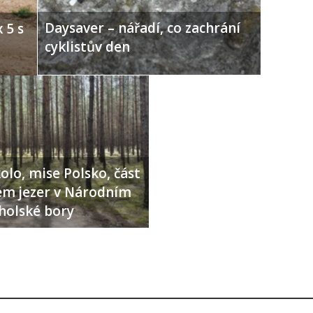
Daysaver – nářadí, co zachrání
 5 s
cyklistův den
olo, mise Polsko, část
lem jezer v Národním
holské bory