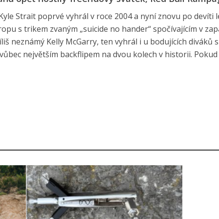
le Strait poprvé vyhrál v roce 2004 a nyní znovu po devíti l
dropu s trikem zvaným „suicide no hander“ spočívajícím v za
iš neznámý Kelly McGarry, ten vyhrál i u bodujících diváků s
 vůbec největším backflipem na dvou kolech v historii. Pokud