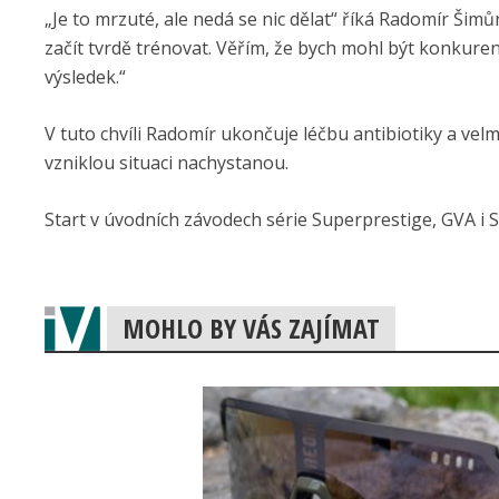
„Je to mrzuté, ale nedá se nic dělat“ říká Radomír Šim
začít tvrdě trénovat. Věřím, že bych mohl být konkur
výsledek.“
V tuto chvíli Radomír ukončuje léčbu antibiotiky a ve
vzniklou situaci nachystanou.
Start v úvodních závodech série Superprestige, GVA i
MOHLO BY VÁS ZAJÍMAT