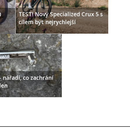
TEST! Nový Specialized Crux 5 s
0
cílem být nejrychlejší
 nářadí, co zachrání
den