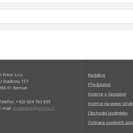
V-Press s.r.o.
Redakce
U Stadionu 157
Předplatné
266 01 Beroun
Inzerce v časopise
Telefon: +420 604 763 835
Inzerce na www strán
E-mail:
predplatne@vpress.cz
Obchodní podmínky
Ochrana osobních úda