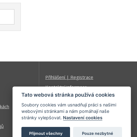
Příhlášení | Registrace
Kontaktní informace
Tato webová stránka používá cookies
Mapa stránek
Soubory cookies vám usnadňují práci s našimi
kách
webovými stránkami a nám pomáhají naše
stránky vylepšovat.
Nastavení cookies
jů
Přijmout všechny
Pouze nezbytné