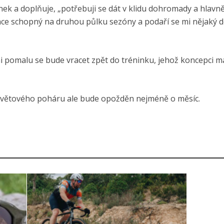
ůnek a doplňuje, „potřebuji se dát v klidu dohromady a hlavn
ence schopný na druhou půlku sezóny a podaří se mi nějaký 
lmi pomalu se bude vracet zpět do tréninku, jehož koncepci m
 Světového poháru ale bude opožděn nejméně o měsíc.