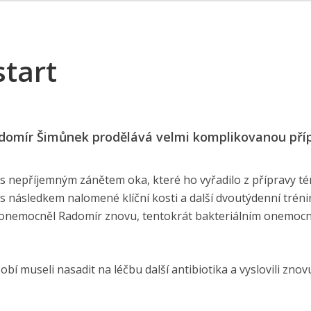
tart
domír Šimůnek prodělává velmi komplikovanou pří
 nepříjemným zánětem oka, které ho vyřadilo z přípravy t
s následkem nalomené klíční kosti a další dvoutýdenní trén
 onemocněl Radomír znovu, tentokrát bakteriálním onemoc
í museli nasadit na léčbu další antibiotika a vyslovili znov