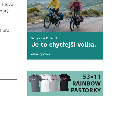
ě znovu
dobrý
á pro