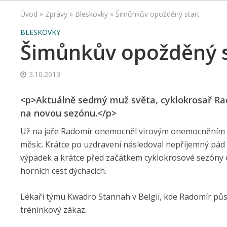
Úvod
»
Zprávy
»
Bleskovky
»
Šimůnkův opožděný start
BLESKOVKY
Šimůnkův opožděný s
3.10.2013
<p>Aktuálně sedmý muž světa, cyklokrosař Ra
na novou sezónu.</p>
Už na jaře Radomír onemocněl virovým onemocněním s
měsíc. Krátce po uzdravení následoval nepříjemný pád 
výpadek a krátce před začátkem cyklokrosové sezóny
horních cest dýchacích.
Lékaři týmu Kwadro Stannah v Belgii, kde Radomír působ
tréninkový zákaz.