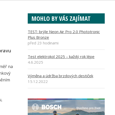
MOHLO BY VÁS ZAJÍMAT
TEST: brýle Neon Air Pro 2.0 Phototronic
Plus Bronze
před 23 hodinami
pravu
Test elektrokol 2025 – každý rok lépe
4.6.2025
éměř na
inkový
Výměna a údržba brzdových destiček
něním
15.12.2022
u,