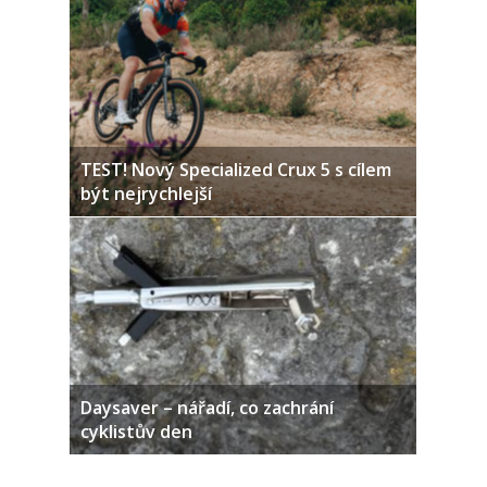
TEST! Nový Specialized Crux 5 s cílem
být nejrychlejší
Daysaver – nářadí, co zachrání
cyklistův den