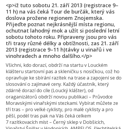
<p>iž tuto sobotu 21. září 2013 (registrace 9–
11 h) na vás čeká Tour de burčák, který vás
doslova prožene regionem Znojemska.
Přijeďte poznat nejkrásnější místa regionu,
ochutnat lahodný mok a užít si poslední letní
sobotu tohoto roku. Připraveny jsou pro vás
tři trasy různé délky a obtížnosti, zas 21. září
2013 (registrace 9–11 h)távky u vinařů i ve
vinohradech a mnoho dalšího.</p>
Všichni, kdo dorazí, obdrží na startu v Louckém
klášteru startovní pas a skleničku s nosičkou, což ho
opravňuje ke sbírání razítek na trase a zapojení se do
slosování o zajímavé ceny. Každý účastník, který
zdárně dorazí do cíle (Loucký klášter), od
oraganizátorů obdrží novou publikaci – Průvodce
Moravskými vinařskými stezkami. Vybírat můžete ze
tří tras – pro velké cyklisty, pro malé cyklisty a pro
pěší, podél tras pak na Vás čeká celkem
7 razítkovacích míst – Černý sklep v Dobšicích,
Vinařství Špillar v Hodonicích, AMPELOS, šlechtitelská