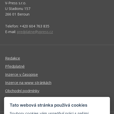
V-Press s.r.o.
U Stadionu 157
266 01 Beroun
Telefon: +420 604 763 835
E-mail:
predplatne@vpress.cz
Redakce
Předplatné
Inzerce v časopise
Inzerce na www stránkách
Obchodní podmínky
Ochrana osobních údajů
Tato webová stránka používá cookies
Soubory cookies vám usnadňují práci s našimi