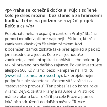
<p>Praha se konečně dočkala. Půjčit sdílené
kolo je dnes možné i bez stanic a za hranicemi
Karlína. Letos na podzim se rozjíždí projekt
ReKola.cz.</p>
Pospícháte někam ucpaným centrem Prahy? Stačí si
pomocí mobilní aplikace najít nejbližší kolo, které je
zamknuté klasickým číselným zámkem. Kód
k odemčení zámku získáte také přes aplikaci a pak už
jen nasednete a jedete. Kolo v cíli jednoduše
zamknete, a mobilní aplikaci nahlásíte jeho polohu. Je
tak připraveno pro dalšího zájemce. Pokud investujete
alespoň 500 Kč v rámci běžící kampaně na HitHitu
(
www.hithit.com/…-pro-vsechny
), tak projekt nejen
podpoříte, ale stanete se i členem sítě v rámci tzv.
“testovacího provozu”. Ten poběží až do konce roku
v rámci Dejvic, centra Prahy a na Andělu. Příští rok
máme v plánu kola rozšířit po celé Praze a pomocí
lokálních sdružení i do dalších měst v ČR. Více