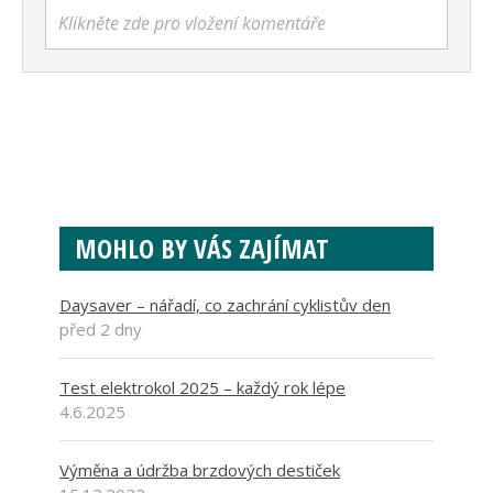
Klikněte zde pro vložení komentáře
MOHLO BY VÁS ZAJÍMAT
Daysaver – nářadí, co zachrání cyklistův den
před 2 dny
Test elektrokol 2025 – každý rok lépe
4.6.2025
Výměna a údržba brzdových destiček