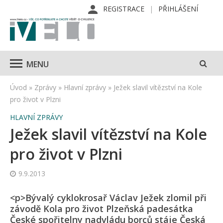
REGISTRACE
PŘIHLÁŠENÍ
MENU
Úvod
»
Zprávy
»
Hlavní zprávy
»
Ježek slavil vítězství na Kole
pro život v Plzni
HLAVNÍ ZPRÁVY
Ježek slavil vítězství na Kole
pro život v Plzni
9.9.2013
<p>Bývalý cyklokrosař Václav Ježek zlomil při
závodě Kola pro život Plzeňská padesátka
České spořitelny nadvládu borců stáje Česká