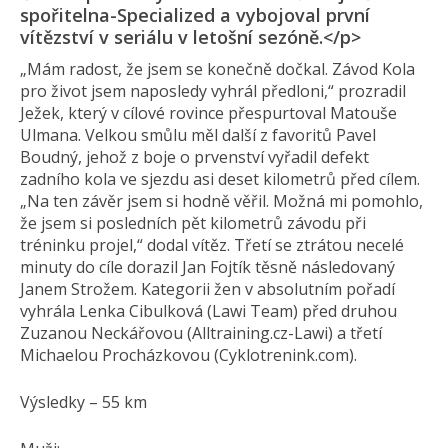
spořitelna-Specialized a vybojoval první
vítězství v seriálu v letošní sezóně.</p>
„Mám radost, že jsem se konečně dočkal. Závod Kola
pro život jsem naposledy vyhrál předloni,“ prozradil
Ježek, který v cílové rovince přespurtoval Matouše
Ulmana. Velkou smůlu měl další z favoritů Pavel
Boudný, jehož z boje o prvenství vyřadil defekt
zadního kola ve sjezdu asi deset kilometrů před cílem.
„Na ten závěr jsem si hodně věřil. Možná mi pomohlo,
že jsem si posledních pět kilometrů závodu při
tréninku projel,“ dodal vítěz. Třetí se ztrátou necelé
minuty do cíle dorazil Jan Fojtík těsně následovaný
Janem Strožem. Kategorii žen v absolutním pořadí
vyhrála Lenka Cibulková (Lawi Team) před druhou
Zuzanou Neckářovou (Alltraining.cz-Lawi) a třetí
Michaelou Procházkovou (Cyklotrenink.com).
Výsledky – 55 km