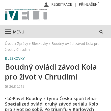
REGISTRACE
PŘIHLÁŠENÍ
MENU
Úvod
»
Zprávy
»
Bleskovky
»
Boudný ovládl závod Kola pro
život v Chrudimi
BLESKOVKY
Boudný ovládl závod Kola
pro život v Chrudimi
26.8.2013
<p>Pavel Boudný z týmu Česká spořitelna-
Specialized ovládl druhý závod seriálu Kolo
pro život po sobě. Po triumfu v Karlových