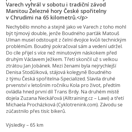
Varech vyhrál v sobotu i tradiční závod
Manitou Železné hory České spořitelny
v Chrudimi na 65 kilometrů.</p>
Nechybělo mnoho a stejně jako ve Varech z toho mohl
být týmový double, jenže Boudného parťák Matouš
Ulman musel odstoupit z čelní dvojice kvůli technickým
problémům. Boudný pokračoval sám a vedení udržel.
Do cíle přijel s více než minutovým náskokem před
druhým Václavem Ježkem. Třetí skončil už s velkou
ztrátou Jan Jobánek. Mezi ženami byla nejrychlejší
Denisa Stodůlková, stájová kolegyně Boudného
z týmu Česká spořitelna-Specialized. Slavila druhé
prvenství v letošním ročníku Kola pro život, předtím
ovládla hned první díl Trans Brdy. Na druhém místě
dojela Zuzana Neckářová (Alltraining.cz – Lawi) a třetí
Michaela Procházková (Cyklotrenink.com). Závodu se
zúčastnilo přes tisíc bikerů.
Výsledky – 65 km