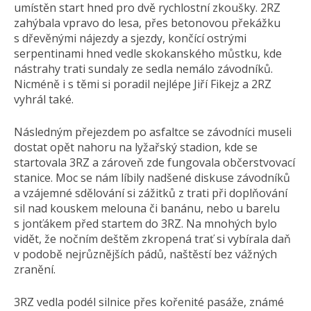
umístěn start hned pro dvě rychlostní zkoušky. 2RZ
zahýbala vpravo do lesa, přes betonovou překážku
s dřevěnými nájezdy a sjezdy, končící ostrými
serpentinami hned vedle skokanského můstku, kde
nástrahy trati sundaly ze sedla nemálo závodníků.
Nicméně i s těmi si poradil nejlépe Jiří Fikejz a 2RZ
vyhrál také.
Následným přejezdem po asfaltce se závodníci museli
dostat opět nahoru na lyžařský stadion, kde se
startovala 3RZ a zároveň zde fungovala občerstvovací
stanice. Moc se nám líbily nadšené diskuse závodníků
a vzájemné sdělování si zážitků z trati při doplňování
sil nad kouskem melouna či banánu, nebo u barelu
s jonťákem před startem do 3RZ. Na mnohých bylo
vidět, že nočním deštěm zkropená trať si vybírala daň
v podobě nejrůznějších pádů, naštěstí bez vážných
zranění.
3RZ vedla podél silnice přes kořenité pasáže, známé