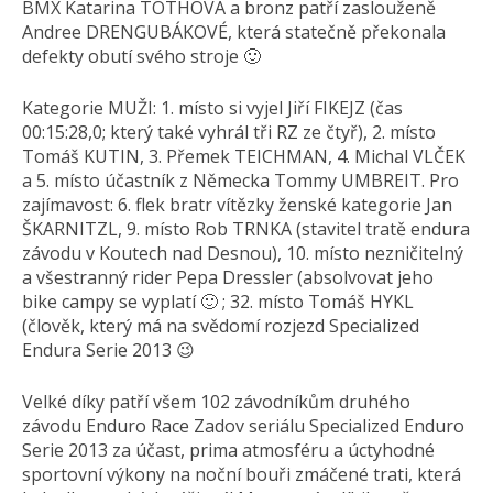
BMX Katarina TOTHOVÁ a bronz patří zaslouženě
Andree DRENGUBÁKOVÉ, která statečně překonala
defekty obutí svého stroje 🙂
Kategorie MUŽI: 1. místo si vyjel Jiří FIKEJZ (čas
00:15:28,0; který také vyhrál tři RZ ze čtyř), 2. místo
Tomáš KUTIN, 3. Přemek TEICHMAN, 4. Michal VLČEK
a 5. místo účastník z Německa Tommy UMBREIT. Pro
zajímavost: 6. flek bratr vítězky ženské kategorie Jan
ŠKARNITZL, 9. místo Rob TRNKA (stavitel tratě endura
závodu v Koutech nad Desnou), 10. místo nezničitelný
a všestranný rider Pepa Dressler (absolvovat jeho
bike campy se vyplatí 🙂 ; 32. místo Tomáš HYKL
(člověk, který má na svědomí rozjezd Specialized
Endura Serie 2013 😉
Velké díky patří všem 102 závodníkům druhého
závodu Enduro Race Zadov seriálu Specialized Enduro
Serie 2013 za účast, prima atmosféru a úctyhodné
sportovní výkony na noční bouři zmáčené trati, která