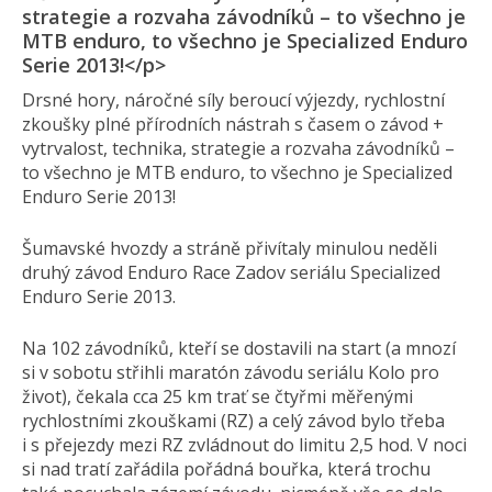
strategie a rozvaha závodníků – to všechno je
MTB enduro, to všechno je Specialized Enduro
Serie 2013!</p>
Drsné hory, náročné síly beroucí výjezdy, rychlostní
zkoušky plné přírodních nástrah s časem o závod +
vytrvalost, technika, strategie a rozvaha závodníků –
to všechno je MTB enduro, to všechno je Specialized
Enduro Serie 2013!
Šumavské hvozdy a stráně přivítaly minulou neděli
druhý závod Enduro Race Zadov seriálu Specialized
Enduro Serie 2013.
Na 102 závodníků, kteří se dostavili na start (a mnozí
si v sobotu střihli maratón závodu seriálu Kolo pro
život), čekala cca 25 km trať se čtyřmi měřenými
rychlostními zkouškami (RZ) a celý závod bylo třeba
i s přejezdy mezi RZ zvládnout do limitu 2,5 hod. V noci
si nad tratí zařádila pořádná bouřka, která trochu