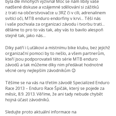
byla dle mnohých výživná! Moc se nám líbily vaše
nadšené diskuse a vzájemné sdělování si zážitků
z trati na občerstvovačce u 3RZ či v cíli, adrenalinem
svítící oči, MTB enduro endorfiny v krvi… Těší nás
i vaše pochvala za organizaci závodu i tvorbu trati…
děláme to pro to vás tak, aby vás to bavilo alespoň
stejně tak, jako nás…
Díky patří i Luťákovi a místnímu bike klubu, bez jejichž
organizační pomoci by to nešlo, a všem partnerům,
kteří jsou podporovateli této série MTB enduro
závodů a tak můžeme díky nim předávat hodnotné
věcné ceny nejlepším závodníkům 😉
Těšíme se na vás na třetím závodě Specialized Enduro
Race 2013 – Enduro Race Špičák, který se pojede za
měsíc, 8.9. 2013. Věříme, že ani tady nebude chybět
hojná účast závodníků.
Sledujte proto aktuální informace na