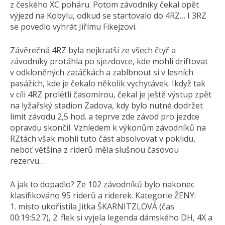
z českého XC poháru. Potom závodníky čekal opět
výjezd na Kobylu, odkud se startovalo do 4RZ… I 3RZ
se povedlo vyhrát Jiřímu Fikejzovi.
Závěrečná 4RZ byla nejkratší ze všech čtyř a
závodníky protáhla po sjezdovce, kde mohli driftovat
v odkloněných zatáčkách a zablbnout si v lesních
pasážích, kde je čekalo několik vychytávek. Ikdyž tak
v cíli 4RZ prolétli časomírou, čekal je ještě výstup zpět
na lyžařský stadion Zadova, kdy bylo nutné dodržet
limit závodu 2,5 hod. a teprve zde závod pro jezdce
opravdu skončil. Vzhledem k výkonům závodníků na
RZtách však mohli tuto část absolvovat v poklidu,
neboť většina z riderů měla slušnou časovou
rezervu…
A jak to dopadlo? Ze 102 závodníků bylo nakonec
klasifikováno 95 riderů a riderek. Kategorie ŽENY:
1. místo ukořistila Jitka ŠKARNITZLOVÁ (čas
00:19:52.7), 2. flek si vyjela legenda dámského DH, 4X a