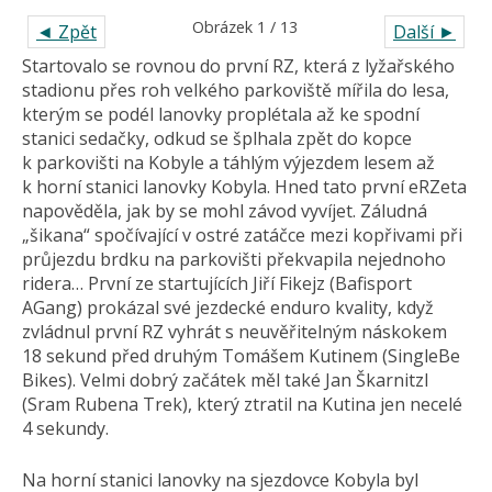
Obrázek 1 / 13
◄ Zpět
Další ►
Startovalo se rovnou do první RZ, která z lyžařského
stadionu přes roh velkého parkoviště mířila do lesa,
kterým se podél lanovky proplétala až ke spodní
stanici sedačky, odkud se šplhala zpět do kopce
k parkovišti na Kobyle a táhlým výjezdem lesem až
k horní stanici lanovky Kobyla. Hned tato první eRZeta
napověděla, jak by se mohl závod vyvíjet. Záludná
„šikana“ spočívající v ostré zatáčce mezi kopřivami při
průjezdu brdku na parkovišti překvapila nejednoho
ridera… První ze startujících Jiří Fikejz (Bafisport
AGang) prokázal své jezdecké enduro kvality, když
zvládnul první RZ vyhrát s neuvěřitelným náskokem
18 sekund před druhým Tomášem Kutinem (SingleBe
Bikes). Velmi dobrý začátek měl také Jan Škarnitzl
(Sram Rubena Trek), který ztratil na Kutina jen necelé
4 sekundy.
Na horní stanici lanovky na sjezdovce Kobyla byl