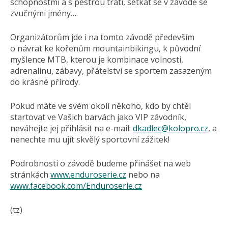
schopnostmi a s pestrou tratí, setkat se v závodě se
zvučnými jmény….
Organizátorům jde i na tomto závodě především
o návrat ke kořenům mountainbikingu, k původní
myšlence MTB, kterou je kombinace volnosti,
adrenalinu, zábavy, přátelství se sportem zasazeným
do krásné přírody.
Pokud máte ve svém okolí někoho, kdo by chtěl
startovat ve Vašich barvách jako VIP závodník,
neváhejte jej přihlásit na e-mail:
dkadlec@
kolopro.cz
, a
nenechte mu ujít skvělý sportovní zážitek!
Podrobnosti o závodě budeme přinášet na web
stránkách
www.enduroserie.cz
nebo na
www.facebook.com/Enduroserie.cz
(tz)