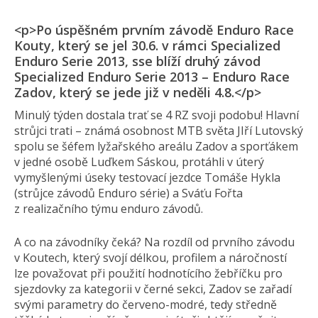
<p>Po úspěšném prvním závodě Enduro Race
Kouty, který se jel 30.6. v rámci Specialized
Enduro Serie 2013, sse blíží druhý závod
Specialized Enduro Serie 2013 – Enduro Race
Zadov, který se jede již v neděli 4.8.</p>
Minulý týden dostala trať se 4 RZ svoji podobu! Hlavní
strůjci trati – známá osobnost MTB světa JIří Lutovský
spolu se šéfem lyžařského areálu Zadov a sporťákem
v jedné osobě Luďkem Sáskou, protáhli v úterý
vymyšlenými úseky testovací jezdce Tomáše Hykla
(strůjce závodů Enduro série) a Sváťu Fořta
z realizačního týmu enduro závodů.
A co na závodníky čeká? Na rozdíl od prvního závodu
v Koutech, který svojí délkou, profilem a náročností
lze považovat při použití hodnotícího žebříčku pro
sjezdovky za kategorii v černé sekci, Zadov se zařadí
svými parametry do červeno-modré, tedy středně