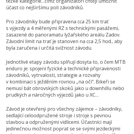
těžké kategorie…čímž organizátoři chtějí umožnit
účast co nejširšímu poli závodníků.
Pro závodníky bude připravena cca 25 km trať
s výjezdy a 4 měřenými RZ s technickými pasážemi,
zasazené do panoramatu lyžařského areálu Zadov.
Závodní limit na trať je stanoven na cca 2,5 hod., aby
byla zaručena i určitá svižnost závodu.
Jednotlivé etapy závodu splňují dosyta to, o čem MTB
enduro je: spojení fyzické a technické připravenosti
závodníků, vytrvalosti, strategie a rozvahy
v kombinaci s ježděním rovnou „na oči“. Bikeři se
nemusí bát obrovských skoků jako u downhillu nebo
prudkých a náročných výjezdů jako u XC…
Závod je otevřený pro všechny zájemce – závodníky,
sedlající celoodpružené stroje i stroje s pevnou
stavbou a odpruženými vidlicemi. Účastníci mají
jedinečnou možnost poprat se se svými jezdeckými