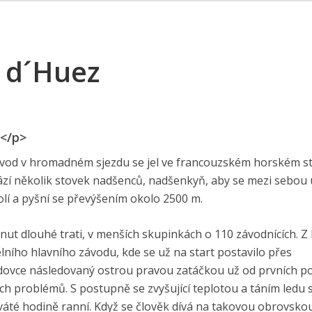
 d´Huez
e</p>
závod v hromadném sjezdu se jel ve francouzském horském s
zí několik stovek nadšenců, nadšenkyň, aby se mezi sebou 
dolí a pyšní se převýšením okolo 2500 m.
 minut dlouhé trati, v menších skupinkách o 110 závodnících. Z
ělního hlavního závodu, kde se už na start postavilo přes
zdovce následovaný ostrou pravou zatáčkou už od prvních p
ších problémů. S postupně se zvyšující teplotou a táním ledu 
deváté hodině ranní. Když se člověk dívá na takovou obrovsk