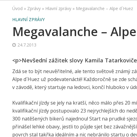
Úvod
»
Zprávy
»
Hlavní zprávy
»
Megavalanche – Alpe d´Huez
HLAVNÍ ZPRÁVY
Megavalanche – Alpe
24.7.2013
<p>Nevšední zážitek slovy Kamila Tatarkovič
Zdá se to být neuvěřitelné, ale tento světově známý 
Alpe d´Huez už podevatenácté! Každoročně se zde schá
v závodě, který startuje na ledovci, končí hluboko v ú
Kvalifikační jízdy se jely na kratší, něco málo přes 20
kvalifikační jízdy postupovalo 23 nejrychlejších do ned
300 natěšených bikerů najednou! Start na prudké sje
přinášel lehké obavy, jestli to půjde sjet bez závažněj
povrch stal takřka ideálním a nic nebránilo startu o 