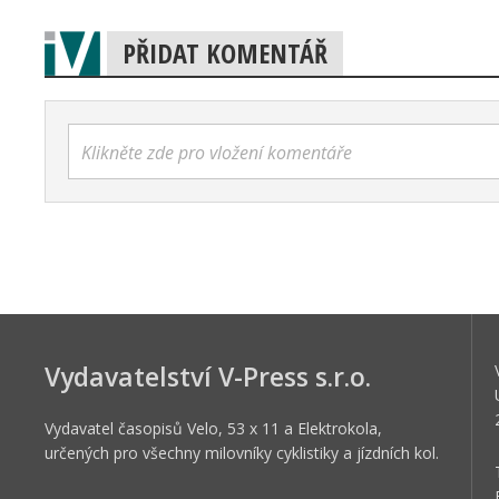
PŘIDAT KOMENTÁŘ
Klikněte zde pro vložení komentáře
Vydavatelství V-Press s.r.o.
Vydavatel časopisů Velo, 53 x 11 a Elektrokola,
určených pro všechny milovníky cyklistiky a jízdních kol.