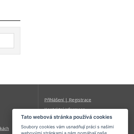
Příhlášení | Registrace
Kontaktní informace
Tato webová stránka používá cookies
Mapa stránek
Soubory cookies vám usnadňují práci s našimi
kách
webovými stránkami a nám pomáhají naše