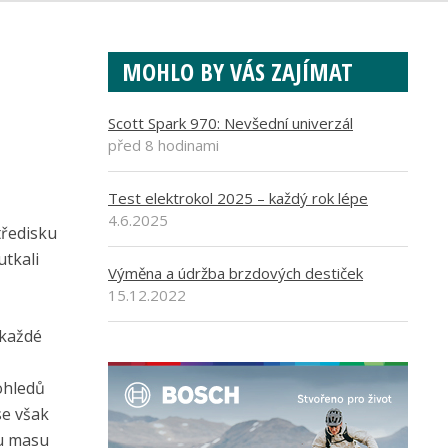
MOHLO BY VÁS ZAJÍMAT
Scott Spark 970: Nevšední univerzál
před 8 hodinami
Test elektrokol 2025 – každý rok lépe
4.6.2025
tředisku
utkali
Výměna a údržba brzdových destiček
15.12.2022
 každé
ohledů
se však
ou masu