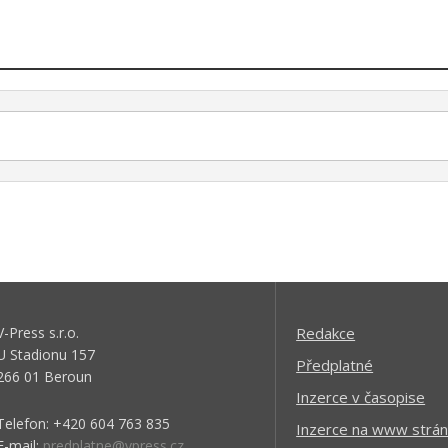
V-Press s.r.o.
Redakce
U Stadionu 157
Předplatné
266 01 Beroun
Inzerce v časopise
Telefon: +420 604 763 835
Inzerce na www strán
E-mail:
predplatne@vpress.cz