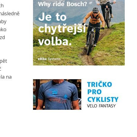
ch
 následně
aby
ako
ezd
pět
č
la na