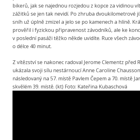
bikerů, jak se najednou rozjedou z kopce za vidinou vít
zážitků se jen tak nevidí. Po zhruba dvoukilometrové j
sníh už úplně zmizel a jelo se po kamenech a hlíně. Krá
prověřil i fyzickou připravenost závodníků, ale ke kon
v poslední pasáži těžko někde uvidíte. Ruce všech závod
o délce 40 minut.
Z vítězství se nakonec radoval Jerome Clementz před
ukázala svoji sílu nestárnoucí Anne Caroline Chaussono
následovaný na 57. místě Pavlem Čepem a 70. místě Ja
skvělém 39. místě. (kt) Foto: Kateřina Kubaschová