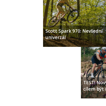
Scott Spark 970: Nevšední
univerzál
TEST! Nový
cílem být 