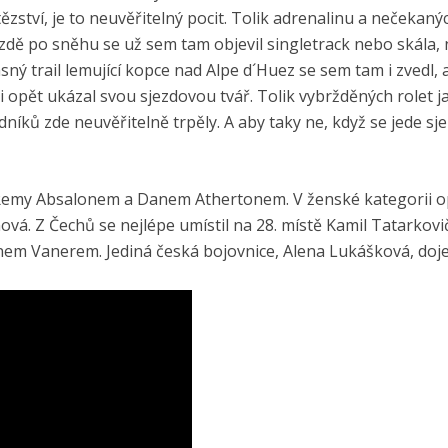
ězství, je to neuvěřitelný pocit. Tolik adrenalinu a nečekaný
ízdě po sněhu se už sem tam objevil singletrack nebo skála,
sný trail lemující kopce nad Alpe d´Huez se sem tam i zvedl, 
ci opět ukázal svou sjezdovou tvář. Tolik vybržděných rolet j
níků zde neuvěřitelně trpěly. A aby taky ne, když se jede sj
 Remy Absalonem a Danem Athertonem. V ženské kategorii o
vá. Z Čechů se nejlépe umístil na 28. místě Kamil Tatarkovi
nem Vanerem. Jediná česká bojovnice, Alena Lukášková, doje