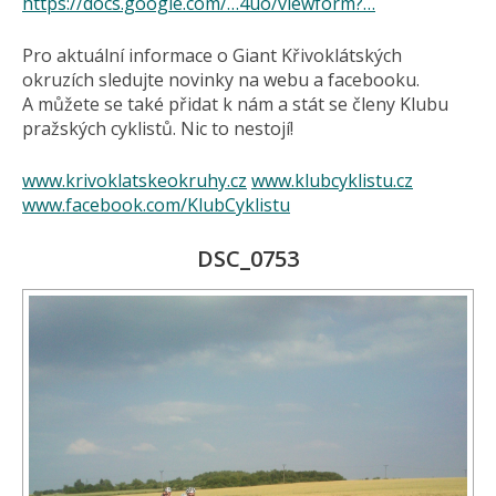
https://docs.google.com/…4uo/viewform?…
Pro aktuální informace o Giant Křivoklátských
okruzích sledujte novinky na webu a facebooku.
A můžete se také přidat k nám a stát se členy Klubu
pražských cyklistů. Nic to nestojí!
www.krivoklatskeokruhy.cz
www.klubcyklistu.cz
www.facebook.com/KlubCyklistu
DSC_0753