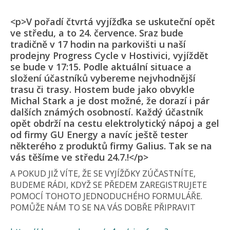
<p>V pořadí čtvrtá vyjížďka se uskuteční opět
ve středu, a to 24. července. Sraz bude
tradičně v 17 hodin na parkovišti u naší
prodejny Progress Cycle v Hostivici, vyjíždět
se bude v 17:15. Podle aktuální situace a
složení účastníků vybereme nejvhodnější
trasu či trasy. Hostem bude jako obvykle
Michal Stark a je dost možné, že dorazí i pár
dalších známých osobností. Každý účastník
opět obdrží na cestu elektrolytický nápoj a gel
od firmy GU Energy a navíc ještě tester
některého z produktů firmy Galius. Tak se na
vás těšíme ve středu 24.7.!</p>
A POKUD JIŽ VÍTE, ŽE SE VYJÍŽĎKY ZÚČASTNÍTE,
BUDEME RÁDI, KDYŽ SE PŘEDEM ZAREGISTRUJETE
POMOCÍ TOHOTO JEDNODUCHÉHO FORMULÁŘE.
POMŮŽE NÁM TO SE NA VÁS DOBŘE PŘIPRAVIT