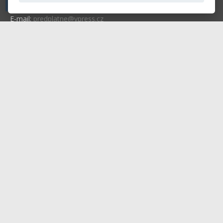
Telefon: +420 604 763 835
E-mail:
predplatne@vpress.cz
Redakce
Předplatné
Inzerce v časopise
Inzerce na www stránkách
Obchodní podmínky
Ochrana osobních údajů
Příhlášení | Registrace
Kontaktní informace