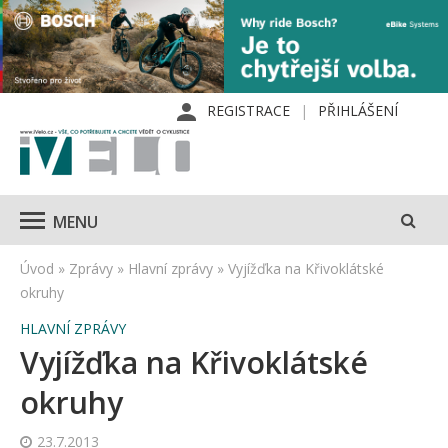
REGISTRACE
PŘIHLÁŠENÍ
MENU
Úvod
»
Zprávy
»
Hlavní zprávy
»
Vyjížďka na Křivoklátské
okruhy
HLAVNÍ ZPRÁVY
Vyjížďka na Křivoklátské
okruhy
23.7.2013