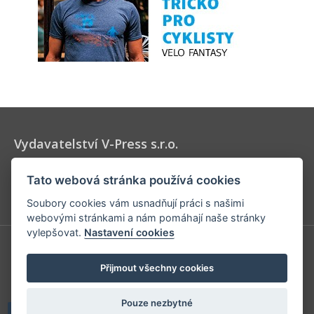
Vydavatelství V-Press s.r.o.
Vydavatel časopisů Velo, 53 x 11 a Elektrokola, určených pro
Tato webová stránka používá cookies
všechny milovníky cyklistiky a jízdních kol.
Soubory cookies vám usnadňují práci s našimi
webovými stránkami a nám pomáhají naše stránky
vylepšovat.
Nastavení cookies
V-Press s.r.o.
Přijmout všechny cookies
U Stadionu 157
266 01 Beroun
Pouze nezbytné