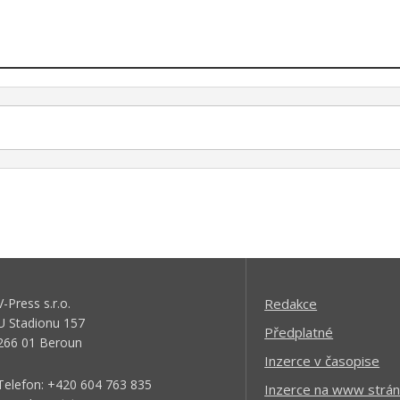
V-Press s.r.o.
Redakce
U Stadionu 157
Předplatné
266 01 Beroun
Inzerce v časopise
Telefon: +420 604 763 835
Inzerce na www strán