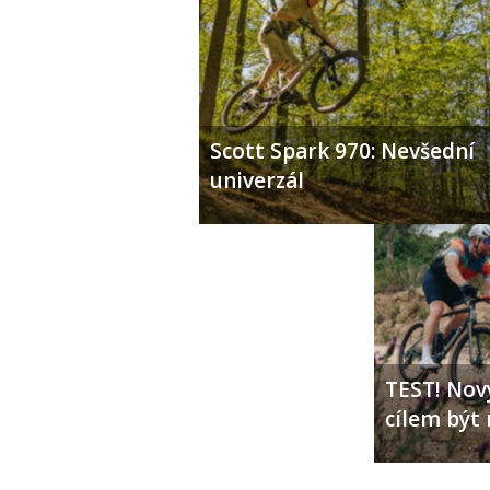
Scott Spark 970: Nevšední
univerzál
TEST! Nový
cílem být 