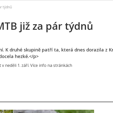
r týdnů
TB již za pár týdnů
. K druhé skupině patří ta, která dnes dorazila z K
docela hezké.</p>
 neděli 1. září. Více info na stránkách