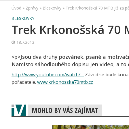
Úvod
»
Zprávy
»
Bleskovky
»
Trek Krkonošská 70 MTB již za pá
BLESKOVKY
Trek Krkonošská 70 M
18.7.2013
<p>Jsou dva druhy pozvánek, psané a motivační
Namísto sáhodlouhého dopisu jen video, a to 
http://www.youtube.com/watch?…
Závod se bude konat v
pořadatele.
www.krkonosska70mtb.cz
MOHLO BY VÁS ZAJÍMAT