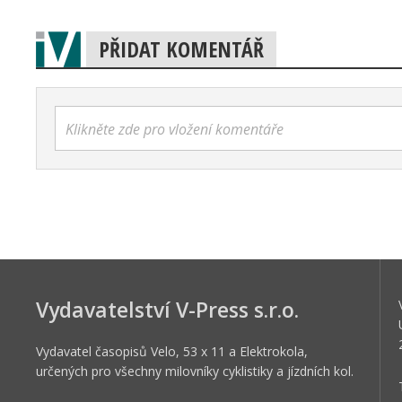
PŘIDAT KOMENTÁŘ
Klikněte zde pro vložení komentáře
Vydavatelství V-Press s.r.o.
Vydavatel časopisů Velo, 53 x 11 a Elektrokola,
určených pro všechny milovníky cyklistiky a jízdních kol.