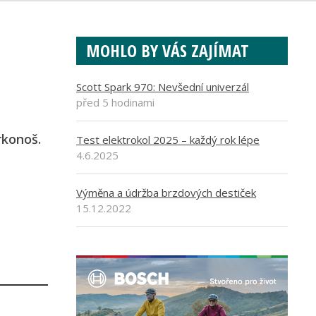
MOHLO BY VÁS ZAJÍMAT
Scott Spark 970: Nevšední univerzál
před 5 hodinami
rkonoš.
Test elektrokol 2025 – každý rok lépe
4.6.2025
Výměna a údržba brzdových destiček
15.12.2022