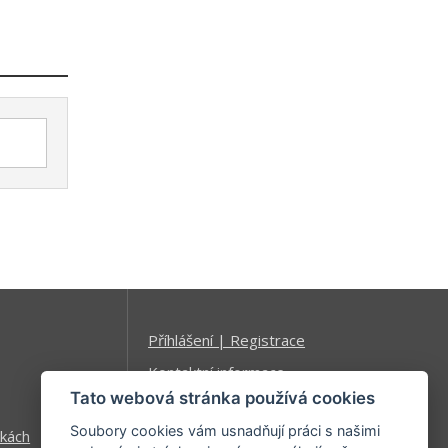
Příhlášení | Registrace
Kontaktní informace
Tato webová stránka používá cookies
Mapa stránek
Soubory cookies vám usnadňují práci s našimi
kách