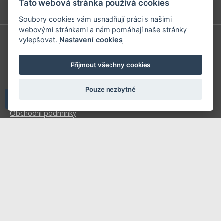
Tato webová stránka používá cookies
Soubory cookies vám usnadňují práci s našimi
webovými stránkami a nám pomáhají naše stránky
vylepšovat.
Nastavení cookies
Redakce
Předplatné
Přijmout všechny cookies
Inzerce v časopise
Pouze nezbytné
Inzerce na www stránkách
Obchodní podmínky
Ochrana osobních údajů
Příhlášení | Registrace
Kontaktní informace
Mapa stránek