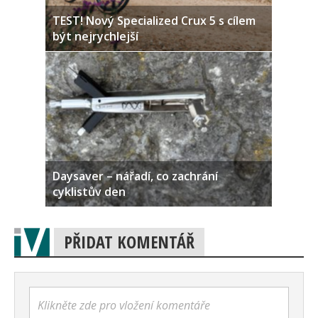
TEST! Nový Specialized Crux 5 s cílem
být nejrychlejší
Daysaver – nářadí, co zachrání
cyklistův den
PŘIDAT KOMENTÁŘ
Klikněte zde pro vložení komentáře