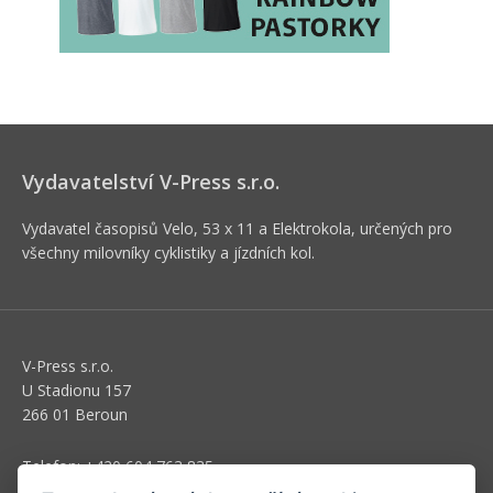
Vydavatelství V-Press s.r.o.
Vydavatel časopisů Velo, 53 x 11 a Elektrokola, určených pro
všechny milovníky cyklistiky a jízdních kol.
V-Press s.r.o.
U Stadionu 157
266 01 Beroun
Telefon: +420 604 763 835
E-mail:
predplatne@vpress.cz