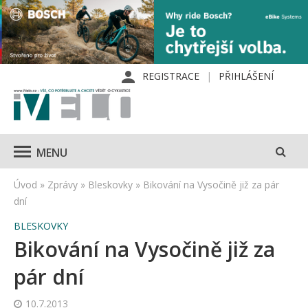
REGISTRACE
PŘIHLÁŠENÍ
MENU
Úvod
»
Zprávy
»
Bleskovky
»
Bikování na Vysočině již za pár
dní
BLESKOVKY
Bikování na Vysočině již za
pár dní
10.7.2013