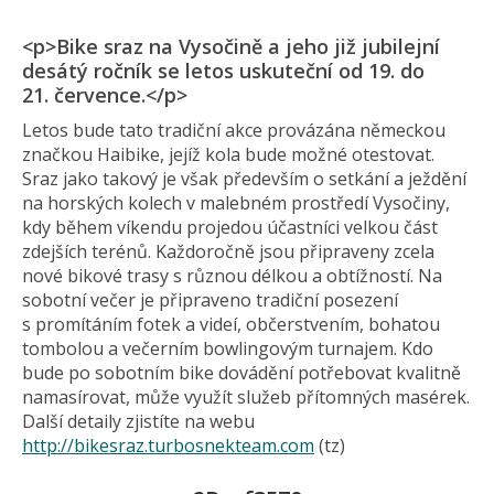
<p>Bike sraz na Vysočině a jeho již jubilejní
desátý ročník se letos uskuteční od 19. do
21. července.</p>
Letos bude tato tradiční akce provázána německou
značkou Haibike, jejíž kola bude možné otestovat.
Sraz jako takový je však především o setkání a ježdění
na horských kolech v malebném prostředí Vysočiny,
kdy během víkendu projedou účastníci velkou část
zdejších terénů. Každoročně jsou připraveny zcela
nové bikové trasy s různou délkou a obtížností. Na
sobotní večer je připraveno tradiční posezení
s promítáním fotek a videí, občerstvením, bohatou
tombolou a večerním bowlingovým turnajem. Kdo
bude po sobotním bike dovádění potřebovat kvalitně
namasírovat, může využít služeb přítomných masérek.
Další detaily zjistíte na webu
http://bikesraz.turbosnekteam.com
(tz)