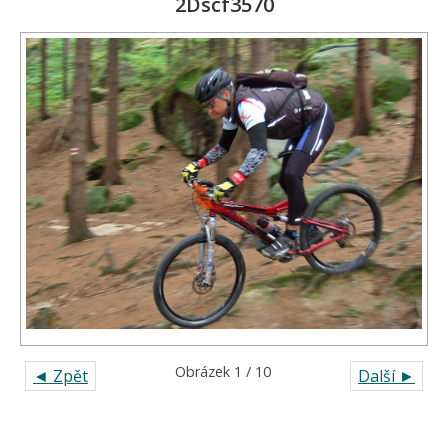
2Dscf3570
Obrázek 1 / 10
◄ Zpět
Další ►