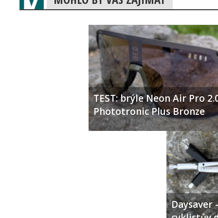
TEST: brýle Neon Air Pro 2.
Phototronic Plus Bronze
Daysaver –
cyklistův 