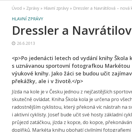
Úvod
»
Zprávy
»
Hlavní zprávy
»
Dressler a Navrátilová – nová 
HLAVNÍ ZPRÁVY
Dressler a Navrátilov
26.6.2013
<p>Po jedenácti letech od vydání knihy Škola ko
s uznávanou sportovní fotografkou Markétou N
výukové knihy. Jako žáci se budou učit zajímav
překážky, ale i v životě.</p>
Jízda na kole je v Česku jednou z nejčastějších sporto
skutečně ovládat. Kniha Škola kola je určena pro všechny
radostnějším cyklistou, který překoná víc nástrah na s
i aktivní cyklisty. Josef bude učit své hosty základní c
průjezd zatáčkou, jízda z kopce, do kopce, překonáván
doplňků. Markéta knihu obohatí civilními fotografiemi h