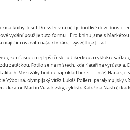
orma knihy. Josef Dressler v ní učil jednotlivé dovednosti re
I nové vydání použije tuto formu. „Pro knihu jsme s Markétou 
 mají čím oslovit i naše čtenáře,“ vysvětluje Josef.
vou, současnou nejlepší českou bikerkou a cyklokrosařkou, 
zdu zatáčkou. Fotilo se na místech, kde Kateřina vyrůstala.
lokalitách. Mezi žáky budou například herec Tomáš Hanák, re
Výborná, olympijský vítěz Lukáš Pollert, paralympijský vítě
 moderátor Martin Veselovský, cyklisté Kateřina Nash či Ra