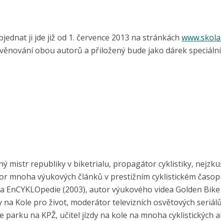
jednat ji jde již od 1. července 2013 na stránkách
www.skola
věnování obou autorů a přiložený bude jako dárek speciální
 mistr republiky v biketrialu, propagátor cyklistiky, nejzku
autor mnoha výukových článků v prestižním cyklistickém časop
2) a EnCYKLOpedie (2003), autor výukového videa Golden Bike 
 na Kole pro život, moderátor televizních osvětových seriálů
 parku na KPŽ, učitel jízdy na kole na mnoha cyklistických a