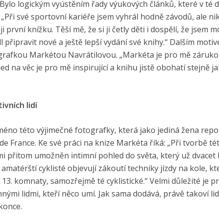
y. Bylo logickým vyústěním řady výukových článků, které v té 
. „Při své sportovní kariéře jsem vyhrál hodně závodů, ale ni
 první knížku. Těší mě, že si ji četly děti i dospělí, že jsem m
odl připravit nové a ještě lepší vydání své knihy.“ Dalším moti
tografkou Markétou Navrátilovou. „Markéta je pro mě záruko
d na věc je pro mě inspirující a knihu jistě obohatí stejně j
vních li­dí
jméno této výjimečné fotografky, která jako jediná žena rep
e France. Ke své práci na knize Markéta říká: „Při tvorbě té
mi přitom umožněn intimní pohled do světa, který už dvacet l
 amatérští cyklisté objevují zákoutí techniky jízdy na kole, kt
13. komnaty, samozřejmě té cyklistické.“ Velmi důležité je p
emnými lidmi, kteří něco umí. Jak sama dodává, právě takoví l
konce.