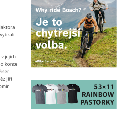
daktora
vybrali
v jejích
 Do konce
žisér
z Jiří
domír