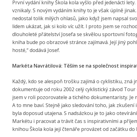
První vydání knihy Škola kola vyšlo před jedenácti let
vznikaly. S novým vydáním knihy to je však úplně jinak
nedostal tolik milých ohlasů, jako když jsem napsal svoji
lidem ukázat, jak si kolo víc užít. I proto jsem se rozh
dlouholeté přátelství Josefa se skvělou sportovní fo
kniha bude po obrazové stránce zajímavá. Její jiný pohle
hosté,“ dodává Josef.
Markéta Navrátilová: Těším se na společnost inspirati
Každý, kdo se alespoň trošku zajímá o cyklistiku, zná 
dokumentuje od roku 2002 celý cyklistický závod Tour d
jsem v roli pozorovatele a tichého dokumentaristy. Je 
A to mne baví. Stejně jako sledování toho, jak zkušení i
byla doposud utajena. S nadsázkou je to jako otevírání 
Markétu i pracovat a trávit čas s inspirativními a příj
knihou Škola kola její čtenáře provázet od začátku do 