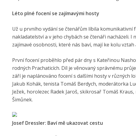
Léto plné focení se zajímavými hosty
Už u prvního vydání se čtenářům líbila komunikativní f
nakladatelství a v jeho chybách se čtenáři nacházeli. 
zajímavé osobnosti, které nás baví, mají ke kolu vztah a
První focení proběhlo před pár dny s Kateřinou Nasho
rodných Prachaticích. Díl je věnovaný správnému průje
září je naplánováno focení s dalšími hosty v různých 
Jakub Kohák, tenista Tomáš Berdych, moderátorka Lucie 
Ježek, horolezec Radek Jaroš, skikrosař Tomáš Kraus,
Šimůnek.
Josef Dressler: Baví mě ukazovat cestu