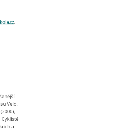
kola.cz
.
šenější
isu Velo,
(2000),
 Cyklisté
kcích a