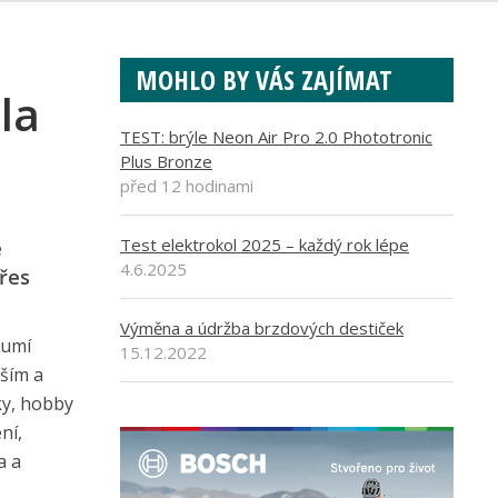
MOHLO BY VÁS ZAJÍMAT
la
TEST: brýle Neon Air Pro 2.0 Phototronic
Plus Bronze
před 12 hodinami
Test elektrokol 2025 – každý rok lépe
é
4.6.2025
přes
Výměna a údržba brzdových destiček
 umí
15.12.2022
jším a
ky, hobby
ní,
a a