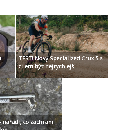
TEST! Nový Specialized Crux 5 s
0
cílem být nejrychlejší
 nářadí, co zachrání
den