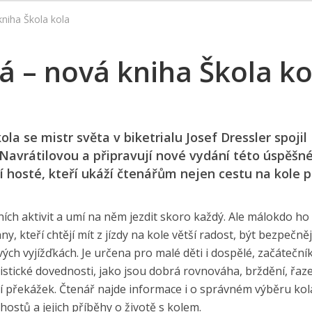
kniha Škola kola
á – nová kniha Škola ko
la se mistr světa v biketrialu Josef Dressler spojil
avrátilovou a připravují nové vydání této úspěšn
í hosté, kteří ukáží čtenářům nejen cestu na kole 
vních aktivit a umí na něm jezdit skoro každý. Ale málokdo ho
, kteří chtějí mít z jízdy na kole větší radost, být bezpečně
vých vyjížďkách. Je určena pro malé děti i dospělé, začáteční
yklistické dovednosti, jako jsou dobrá rovnováha, brždění, řaze
í překážek. Čtenář najde informace i o správném výběru kol
ostů a jejich příběhy o životě s kolem.