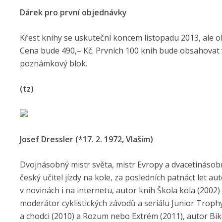
Dárek pro první objednávky
Křest knihy se uskuteční koncem listopadu 2013, ale ob
Cena bude 490,– Kč. Prvních 100 knih bude obsahovat 
poznámkový blok.
(tz)
Josef Dressler (*17. 2. 1972, Vlašim)
Dvojnásobný mistr světa, mistr Evropy a dvacetinásobný
český učitel jízdy na kole, za posledních patnáct let 
v novinách i na internetu, autor knih Škola kola (200
moderátor cyklistických závodů a seriálu Junior Trophy
a chodci (2010) a Rozum nebo Extrém (2011), autor Bike