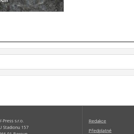
V-Press s.r.o.
Redakce
U Stadionu 157
Předplatné
266 01 Beroun