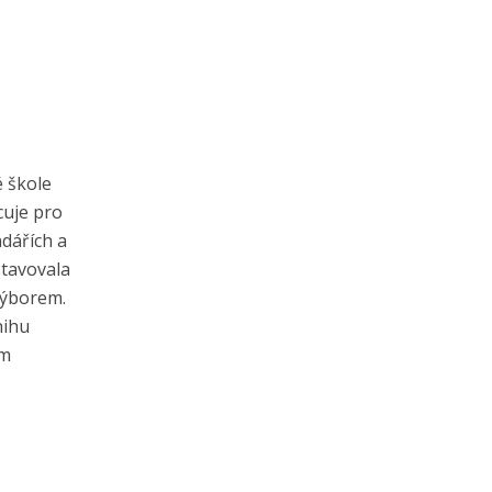
é škole
cuje pro
ndářích a
stavovala
výborem.
nihu
em