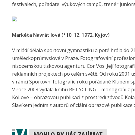
festivalech, pořadatel výukových campů, trenér juniors
Markéta Navrátilová (*10. 12. 1972, Kyjov)
V mládí dělala sportovní gymnastiku a poté hrála do 21
uměleckoprůmyslové v Praze. Fotografování profesionáln
nizozemskou tiskovou agenturu Cor Vos. Její fotografie
reklamních projektech po celém světě. Od roku 2001 u
v rámci Sportovní fotografie roku pořádané Klubem s
V roce 2008 vydala knihu RE CYCLING – monografii z pro
KoLove – obrazovou publikaci z prostředí závodů Kola 
Slavíkem jedním z autorů oficiální obrazové publikace 
MOHLO BY VÁS ZAJÍMAT