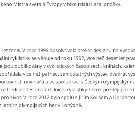
kého Mistra světa a Evropy v bike trialu Laca Janošky.
 let tenis. V roce 1999 absolvovala ateliér designu na Vysok
í cyklistiky se věnuje od roku 1992, více než deset let pra
 jsou publikovány v cyklistických časopisech, knihách, kale
spořádala více než patnáct samostatných výstav, dvakrát vy
portovních novinářů a ve spolupráci s Českým olympijským 
středí profesionální silniční cyklistiky. O rok později pak k
pro život. V roce 2012 byla spolu s Jiřím Kolišem a Herbert
z letních olympijských her v Lonýdně.