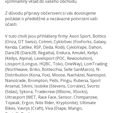
výzmnamný vklad do vašeho obchodu.
Z důvodu přípravy občersvení si vás dovolujeme
požádat o předběžné a nezávazné potvrzení vaší
účasti.
V tuto chvíli jsou přihlášeny firmy: Axon Sport, Bottico
(Onza, DT Swiss), Colmm, Cyklošvec (FoxForks, Galaxy,
Kenda, Catlike, RSP, Deda, Rodi), CykloVape, Dahon,
Dare2B (Dare2B, Regatta), Endura, Amulet, Kellys
(Kellys, Alpina), Levelsport (POC, Rewoolution),
Lissport (Longus, HQBC, Toko, OneWay), LomTrading
(Northwave, Briko, Bottecchia, Selle SanMarco), N-
Distribution (Kona, Fox), Moose, Nacházel, Nanospol,
Nanotrade, Brompton, Pells, Pingu, Rubena, Sport
Arsenal, Silvini, Isobike (Stevens, Corratec), Svorto
(Sidas), Sýkora, Tradecrew (XBionic, XSocks),
Ultrasport (MET, Race Face, Sensor, Chimpanzee,
Topeak, Ergon, Nite Rider, Kryptonite), Ultimate
Bikes, Vavrys (Craft), Viva (Etape, Mango,