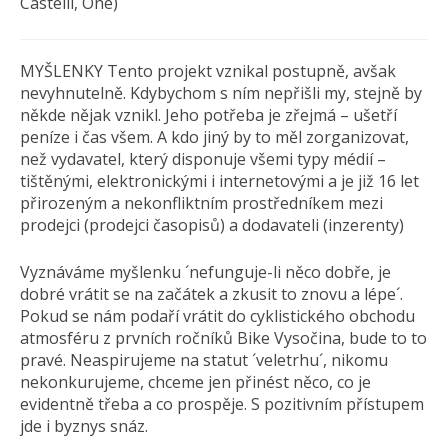
Castelli, One)
MYŠLENKY Tento projekt vznikal postupně, avšak
nevyhnutelně. Kdybychom s ním nepřišli my, stejně by
někde nějak vznikl. Jeho potřeba je zřejmá – ušetří
peníze i čas všem. A kdo jiný by to měl zorganizovat,
než vydavatel, který disponuje všemi typy médií –
tištěnými, elektronickými i internetovými a je již 16 let
přirozeným a nekonfliktním prostředníkem mezi
prodejci (prodejci časopisů) a dodavateli (inzerenty)
Vyznáváme myšlenku ´nefunguje-li něco dobře, je
dobré vrátit se na začátek a zkusit to znovu a lépe´.
Pokud se nám podaří vrátit do cyklistického obchodu
atmosféru z prvních ročníků Bike Vysočina, bude to to
pravé. Neaspirujeme na statut ´veletrhu´, nikomu
nekonkurujeme, chceme jen přinést něco, co je
evidentně třeba a co prospěje. S pozitivním přístupem
jde i byznys snáz.