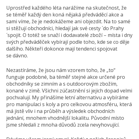
Uprostřed každého léta narážíme na skutečnost, že
se téměř každý den koná nějaká předváděcí akce a
sami víme, že je nedokážeme ani objezdit. Na to samé
si stěžují obchodníci, hledají jak své cesty ´do Prahy
´spojit. O totéž se snaží i dodavatelé zboží – místa i dny
svých předváděček vybírají podle toho, kde se co děje
dalšího. Někteří dokonce mají tendenci spojovat
se dávno.
Nezastíráme, že jsou nám vzorem toho, že „to“
funguje podobné, ba téměř stejné akce určené pro
obchodníky se zimním a s outdoorovým zbožím,
konané v zimě. Všichni zúčastnění si jejich dopad velmi
pochvalují. My přinášíme letní alternativu a vybíráme
pro manipulaci s koly a pro celkovou atmosféru, která
má jistě vliv i na průběh a výsledek obchodních
jednání, mnohem vhodnější lokalitu. Původní místo
jsme shledali z mnoha důvodů zcela nevyhovující.