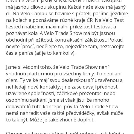
Dáváme věcem jasný smysl. Každý z našich časopisů
má jasnou cílovou skupinu. Každá naše akce má jasný
cíl. Na Velo Campu se bavíme s přáteli, paříme, jezdíme
na kolech a poznáváme různé kraje ČR. Na Velo Test
Festech nabízíme maximální příležitost testovat a
poznávat kola. A Velo Trade Show má být jasnou
obchodní příležitostí, kontraktační záležitost. Pokud
nevíte ´proč´, nedělejte to, nejezděte tam, neztrácejte
čas a peníze (ať je to kamkoliv).
Jsme si vědomi toho, že Velo Trade Show není
vhodnou platformou pro všechny firmy. To není ani
cílem. Ty velké mají svou dealerskou síť uzavřenou a
nehledají nové kontakty, jiné zase dávají přednost
uzavřené společnosti, zážitkové prezentaci nebo
osobnímu setkání. Jsme si však jisti, že mnoho
dodavatelů tuto koncepci přivítá. Velo Trade Show
nemá nahradit vaše zažité předváděčky, avšak může
to tak být. Může je také vhodně doplnit.
Chceme do byznysu přinést zpět pohodu, zklidnění a