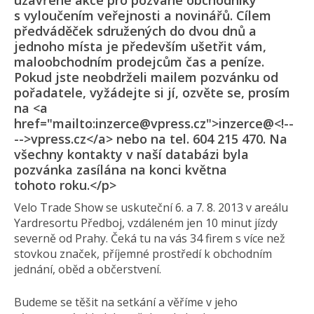
uzavřené akce pro pozvané obchodníky
s vyloučením veřejnosti a novinářů. Cílem
předváděček sdružených do dvou dnů a
jednoho místa je především ušetřit vám,
maloobchodním prodejcům čas a peníze.
Pokud jste neobdrželi mailem pozvánku od
pořadatele, vyžádejte si jí, ozvěte se, prosím
na <a
href="mailto:inzerce@vpress.cz">inzerce@<!--
-->vpress.cz</a> nebo na tel. 604 215 470. Na
všechny kontakty v naší databázi byla
pozvánka zasílána na konci května
tohoto roku.</p>
Velo Trade Show se uskuteční 6. a 7. 8. 2013 v areálu
Yardresortu Předboj, vzdáleném jen 10 minut jízdy
severně od Prahy. Čeká tu na vás 34 firem s více než
stovkou značek, příjemné prostředí k obchodním
jednání, oběd a občerstvení.
Budeme se těšit na setkání a věříme v jeho