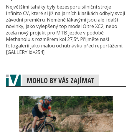
Největšími taháky byly bezesporu silniční stroje
Infinito CV, které si již na jarních klasikách odbyly svoji
závodní premiéru. Neméně lákavými jsou ale i další
novinky, jako vylepšený top model Oltre XC2, nebo
zcela nový projekt pro MTB jezdce v podobě
Methanolu s rozměrem kol 27,5“. Přijměte naši
fotogalerii jako malou ochutnávku před reportážemi.
[GAL­LERY id=254]
MOHLO BY VÁS ZAJÍMAT