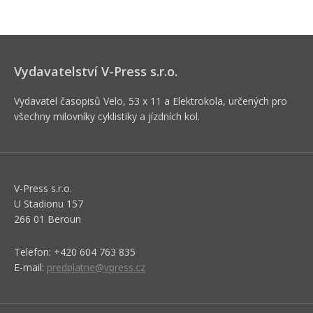
Vydavatelství V-Press s.r.o.
Vydavatel časopisů Velo, 53 x 11 a Elektrokola, určených pro
všechny milovníky cyklistiky a jízdních kol.
V-Press s.r.o.
U Stadionu 157
266 01 Beroun
Telefon: +420 604 763 835
E-mail:
predplatne@vpress.cz