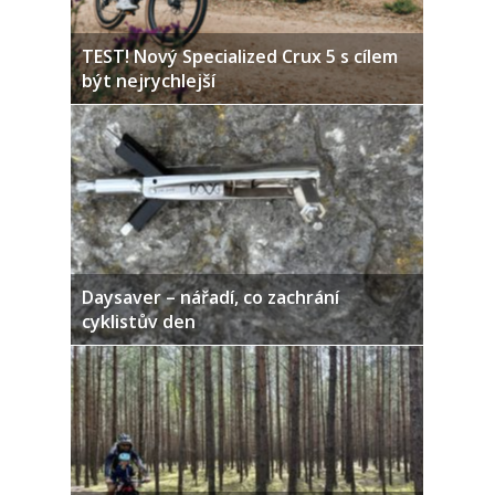
TEST! Nový Specialized Crux 5 s cílem
být nejrychlejší
Daysaver – nářadí, co zachrání
cyklistův den