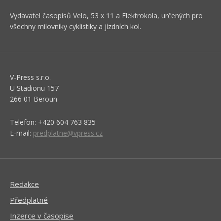
Vydavatel časopisů Velo, 53 x 11 a Elektrokola, určených pro
všechny milovníky cyklistiky a jízdních kol.
V-Press s.r.o.
U Stadionu 157
266 01 Beroun
Telefon: +420 604 763 835
E-mail:
predplatne@vpress.cz
Redakce
Předplatné
Inzerce v časopise