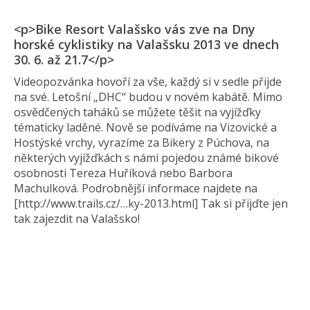
<p>Bike Resort Valašsko vás zve na Dny
horské cyklistiky na Valašsku 2013 ve dnech
30. 6. až 21.7</p>
Videopozvánka hovoří za vše, každý si v sedle přijde
na své. Letošní „DHC“ budou v novém kabátě. Mimo
osvědčených taháků se můžete těšit na vyjížďky
tématicky laděné. Nově se podíváme na Vizovické a
Hostýské vrchy, vyrazíme za Bikery z Púchova, na
některých vyjížďkách s námi pojedou známé bikové
osobnosti Tereza Huříková nebo Barbora
Machulková. Podrobnější informace najdete na
[http://www.trails.cz/…ky-2013.html] Tak si přijďte jen
tak zajezdit na Valašsko!