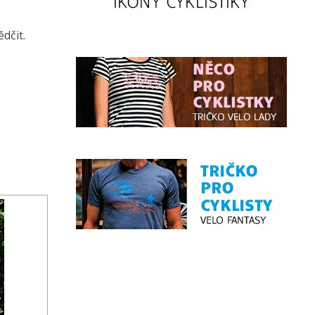
dčit.