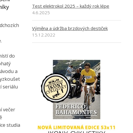
Test elektrokol 2025 – každý rok lépe
níky
4.6.2025
edchozích
Výměna a údržba brzdových destiček
15.12.2022
.
ístí do
ohatý
závodu a
vyzkoušet
 seriálu
í večer
ě
ice studia