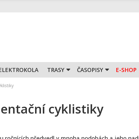
ELEKTROKOLA
TRASY
ČASOPISY
E-SHOP
listiky
entační cyklistiky
u ročnících předvedl v mnoha podobách a jeho nad