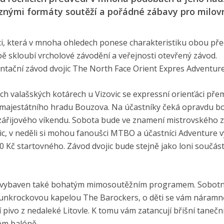
ůznými formáty soutěží a pořádné zábavy pro milov
kci, která v mnoha ohledech ponese charakteristiku obou př
bě skloubí vrcholové závodění a veřejnosti otevřený závod.
ientační závod dvojic The North Face Orient Expres Adventure
valašských kotárech u Vizovic se expressní orienťáci přem
 majestátního hradu Bouzova. Na účastníky čeká opravdu b
zářijového víkendu. Sobota bude ve znamení mistrovského 
jic, v neděli si mohou fanoušci MTBO a účastníci Adventure 
 Kč startovného. Závod dvojic bude stejně jako loni součástí
 vybaven také bohatým mimosoutěžním programem. Sobotn
unkrockovou kapelou The Barockers, o děti se vám náramn
pivo z nedaleké Litovle. K tomu vám zatancují břišní tanečn
ém balóně.