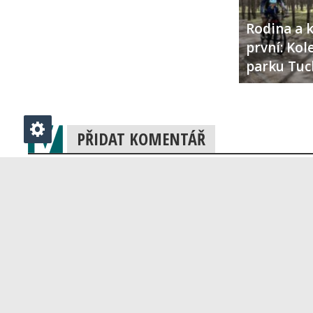
Rodina a k
první: Ko
parku Tuc
PŘIDAT KOMENTÁŘ
Klikněte zde pro vložení komentáře