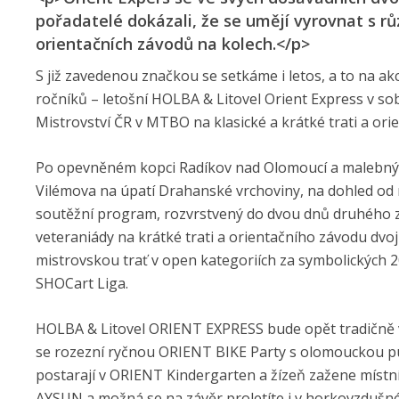
pořadatelé dokázali, že se umějí vyrovnat s r
orientačních závodů na kolech.</p>
S již zavedenou značkou se setkáme i letos, a to na a
ročníků – letošní HOLBA & Litovel Orient Express v so
Mistrovství ČR v MTBO na klasické a krátké trati a or
Po opevněném kopci Radíkov nad Olomoucí a malebných 
Vilémova na úpatí Drahanské vrchoviny, na dohled od
soutěžní program, rozvrstvený do dvou dnů druhého 
veteraniády na krátké trati a orientačního závodu dvo
mistrovskou trať v open kategoriích za symbolických 20
SHOCart Liga.
HOLBA & Litovel ORIENT EXPRESS bude opět tradičně
se rozezní ryčnou ORIENT BIKE Party s olomouckou p
postarají v ORIENT Kindergarten a žízeň zažene místní 
AYSUN a možná se na závěr proletíte i v horkovzdušn