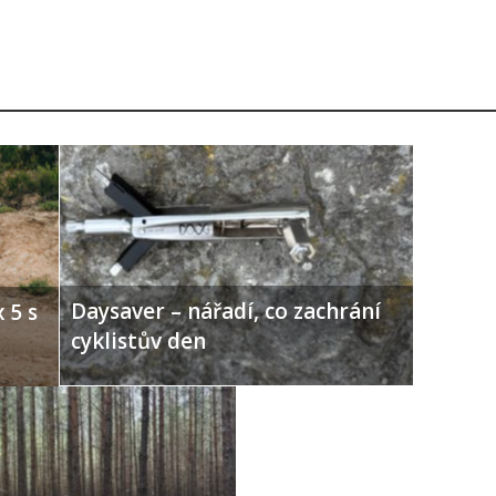
Daysaver – nářadí, co zachrání
 5 s
cyklistův den