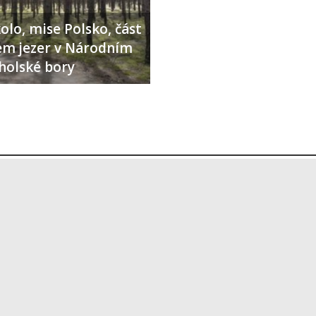
olo, mise Polsko, část
lem jezer v Národním
holské bory