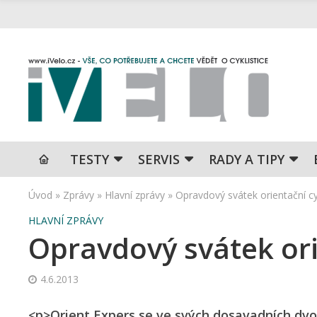
TESTY
SERVIS
RADY A TIPY
Úvod
»
Zprávy
»
Hlavní zprávy
»
Opravdový svátek orientační cyk
HLAVNÍ ZPRÁVY
Opravdový svátek ori
4.6.2013
<p>Orient Expers se ve svých dosavadních dvo