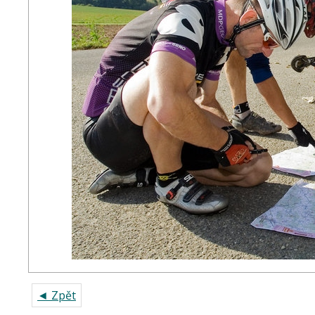
◄ Zpět