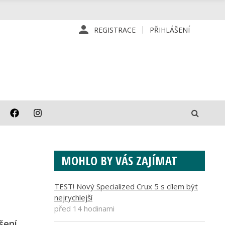
REGISTRACE
PŘIHLÁŠENÍ
MOHLO BY VÁS ZAJÍMAT
TEST! Nový Specialized Crux 5 s cílem být
nejrychlejší
před 14 hodinami
šení