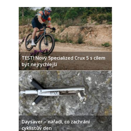
TEST! Nový Specialized Crux 5 s cílem
být nejrychlejší
Daysaver – nářadí, co zachrání
cyklistův den