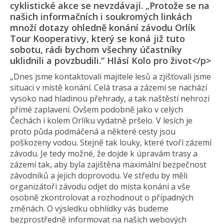
cyklistické akce se nevzdávají. „Protože se na
našich informačních i soukromých linkách
množí dotazy ohledně konání závodu Orlík
Tour Kooperativy, který se koná již tuto
sobotu, rádi bychom všechny účastníky
uklidnili a povzbudili.“ Hlásí Kolo pro život</p>
„Dnes jsme kontaktovali majitele lesů a zjišťovali jsme
situaci v místě konání. Celá trasa a zázemí se nachází
vysoko nad hladinou přehrady, a tak naštěstí nehrozí
přímé zaplavení. Ovšem podobně jako v celých
Čechách i kolem Orlíku vydatně pršelo. V lesích je
proto půda podmáčená a některé cesty jsou
poškozeny vodou. Stejně tak louky, které tvoří zázemí
závodu. Je tedy možné, že dojde k úpravám trasy a
zázemí tak, aby byla zajištěna maximální bezpečnost
závodníků a jejich doprovodu. Ve středu by měli
organizátoři závodu odjet do místa konání a vše
osobně zkontrolovat a rozhodnout o případných
změnách. O výsledku obhlídky vás budeme
bezprostředně informovat na našich webových