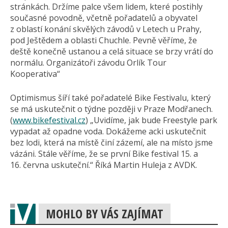
stránkách. Držíme palce všem lidem, které postihly
současné povodně, včetně pořadatelů a obyvatel
z oblastí konání skvělých závodů v Letech u Prahy,
pod Ještědem a oblasti Chuchle. Pevně věříme, že
deště konečně ustanou a celá situace se brzy vrátí do
normálu. Organizátoři závodu Orlík Tour
Kooperativa“
Optimismus šíří také pořadatelé Bike Festivalu, který
se má uskutečnit o týdne později v Praze Modřanech.
(
www.bikefestival.cz
) „Uvidíme, jak bude Freestyle park
vypadat až opadne voda. Dokážeme acki uskutečnit
bez lodi, která na místě činí zázemí, ale na místo jsme
vázáni. Stále věříme, že se první Bike festival 15. a
16. června uskuteční.“ Říká Martin Huleja z AVDK.
MOHLO BY VÁS ZAJÍMAT