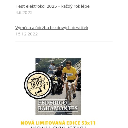
Test elektrokol 2025 – každý rok lépe
4.6.2025
Výměna a údržba brzdových destiček
15.12.2022