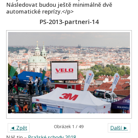
Následovat budou ještě minimálně dvě
automatické reprízy.</p>
PS-2013-partneri-14
Obrázek 1 / 49
◄ Zpět
Další ►
Náš tip –
Pražské schody 2018