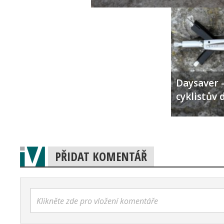
Daysaver –
cyklistův 
PŘIDAT KOMENTÁŘ
Klikněte zde pro vložení komentáře