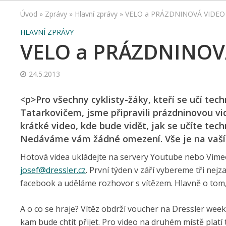
Úvod
»
Zprávy
»
Hlavní zprávy
»
VELO a PRÁZDNINOVÁ VIDEO
HLAVNÍ ZPRÁVY
VELO a PRÁZDNINOV
24.5.2013
<p>Pro všechny cyklisty-žáky, kteří se učí tec
Tatarkovičem, jsme připravili prázdninovou vi
krátké video, kde bude vidět, jak se učíte tech
Nedáváme vám žádné omezení. Vše je na vaší i
Hotová videa ukládejte na servery Youtube nebo Vimeo
josef@
dressler.cz
. První týden v září vybereme tři nej
facebook a uděláme rozhovor s vítězem. Hlavně o tom, j
A o co se hraje? Vítěz obdrží voucher na Dressler wee
kam bude chtít přijet. Pro video na druhém místě plat