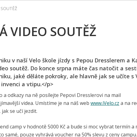
 SOUTĚŽ
Á VIDEO SOUTĚŽ
hniku v naší Velo škole jízdy s Pepou Dresslerem a 
deo soutěž. Do konce srpna máte čas natočit a sest
niku, jaké děláte pokroky, ale hlavně jak se učíte s
nvenci a vtipu.</p>
 a odkazy na ně posílejte Pepovi Dresslerovi na mail
zajímavější videa. Umístíme je na náš web
www.iVelo.cz
a na re
ak se učí jezdit.
kend camp v hodnotě 5000 Kč a bude si moc vybrat termín a 
í to samé, pouze vyhrává voucher na 50% slevu z ceny campu.