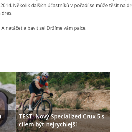
 2014. Několik dalších účastníků v pořadí se může těšit na d
 dres.
e: A natáčet a bavit se! Držíme vám palce.
TEST! Nový Specialized Crux 5 s
0
cílem být nejrychlejší