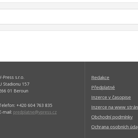
TEST: brýle Neon Air Pro 2.0
Phototronic Plus Bronze