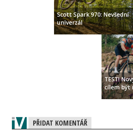
◄ Zpět