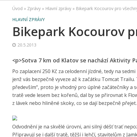
Úvod
»
Zprávy
»
Hlavní zprávy
»
Bikepark Kocourov pro všechn
HLAVNÍ ZPRÁVY
Bikepark Kocourov p
20.5.2013
<p>Sotva 7 km od Klatov se nachází Aktivity Pa
Po zaplacení 250 Kč za celodenní jízdné, tedy na sedmi
jenž vás bezpečně vyveze až k začátku Tomcat Trailu. 
především“, proto je vhodný pro úplné začátečníky a s
tratě vede lesem bez kořenů, dal by se přirovnat k Fl
z lávek nebo hliněné skoky, co se dají bezpečně přejet.
Odvodnění je na skvělé úrovni, ani silný déšť trať nepo
Připravují se i další tratě, těžší i lehčí, stavitelům z 