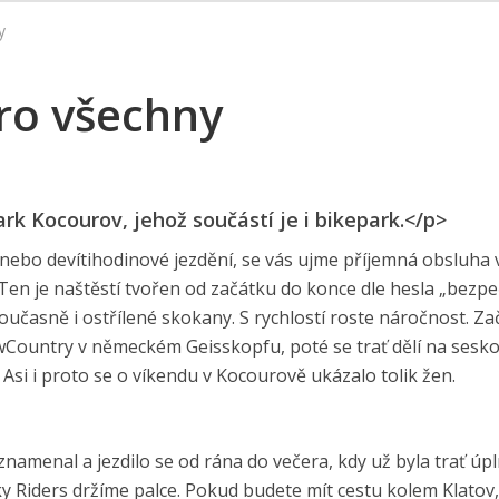
y
ro všechny
rk Kocourov, jehož součástí je i bikepark.</p>
 nebo devítihodinové jezdění, se vás ujme příjemná obsluha 
Ten je naštěstí tvořen od začátku do konce dle hesla „bezpe
oučasně i ostřílené skokany. S rychlostí roste náročnost. Za
owCountry v německém Geisskopfu, poté se trať dělí na sesk
 Asi i proto se o víkendu v Kocourově ukázalo tolik žen.
znamenal a jezdilo se od rána do večera, kdy už byla trať úp
Jamky Riders držíme palce. Pokud budete mít cestu kolem Klatov,