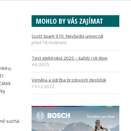
MOHLO BY VÁS ZAJÍMAT
Scott Spark 970: Nevšední univerzál
před 18 hodinami
Test elektrokol 2025 – každý rok lépe
4.6.2025
vleku,
čí
Výměna a údržba brzdových destiček
čátek
15.12.2022
oky
lně suchá.