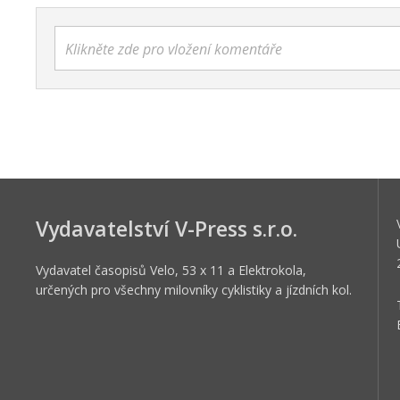
MOHLO BY VÁS ZAJÍMAT
Scott Spark 970: Nevšední
univerzál