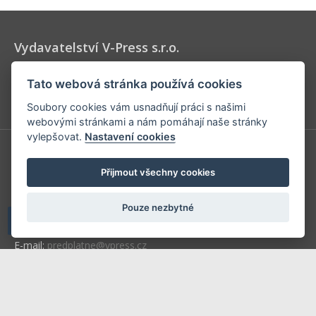
Vydavatelství V-Press s.r.o.
Vydavatel časopisů Velo, 53 x 11 a Elektrokola, určených pro
Tato webová stránka používá cookies
všechny milovníky cyklistiky a jízdních kol.
Soubory cookies vám usnadňují práci s našimi
webovými stránkami a nám pomáhají naše stránky
vylepšovat.
Nastavení cookies
V-Press s.r.o.
Přijmout všechny cookies
U Stadionu 157
266 01 Beroun
Pouze nezbytné
Telefon: +420 604 763 835
E-mail:
predplatne@vpress.cz