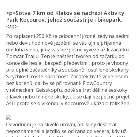
<p>Sotva 7 km od Klatov se nachází Aktivity
Park Kocourov, jehož součástí je i bikepark.
</p>
Po zaplacení 250 Kč za celodenní jízdné, tedy na sedmi
nebo devítihodinové jezdění, se vás ujme příjemná
obsluha vleku, jenž vás bezpečně vyveze až k začátku
Tomcat Trailu. Ten je naštěstí tvořen od začátku do
konce dle hesla „bezpečí především“, proto je vhodný
pro úplné začátečníky a současně i ostřílené skokany.
S rychlostí roste náročnost. Začátek tratě vede lesem
bez kořenů, dal by se přirovnat k FlowCountry
v německém Geisskopfu, poté se trať dělí na seskoky
z lávek nebo hliněné skoky, co se dají bezpečně přejet.
Asi i proto se o víkendu v Kocourově ukázalo tolik žen.
Odvodnění je na skvělé úrovni, ani silný déšť trať
nepoznamenal a jezdilo se od rána do večera, kdy už