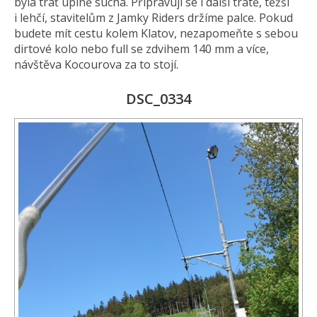
byla trať úplně suchá. Připravují se i další tratě, těžší
i lehčí, stavitelům z Jamky Riders držíme palce. Pokud
budete mít cestu kolem Klatov, nezapomeňte s sebou
dirtové kolo nebo full se zdvihem 140 mm a více,
návštěva Kocourova za to stojí.
DSC_0334