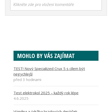
Klikněte zde pro vložení komentáře
MOHLO BY VÁS ZAJÍMAT
TEST! Nový Specialized Crux 5 s cílem být
nejrychlejší
před 3 hodinami
Test elektrokol 2025 – každý rok lépe
4.6.2025
Výměna a údržba brzdových destiček