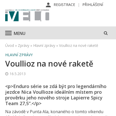
REGISTRACE
PŘIHLÁŠENÍ
MENU
Úvod
»
Zprávy
»
Hlavní zprávy
»
Voullioz na nové raketě
HLAVNÍ ZPRÁVY
Voullioz na nové raketě
16.5.2013
<p>Enduro série se zdá být pro legendárního
jezdce Nica Voullioze ideálním místem pro
prověrku jeho nového stroje Lapierre Spicy
Team 27,5“.</p>
Na závodě v Punta Ala, konaného o tomto víkendu