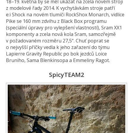
18–19. května by se měl ukázat na zcela novém stroji
z modelové řady 2014. K vychytávkám stroje patří
e:i Shock na novém tlumiči RockShox Monarch, vidlice
Pike se 160 mm zdvihu z Black Box programu
(speciální úpravy pro vylepšení vlastností), Sram XX1
komponenty a zcela nová kola Sram, samozřejmě
v požadovaném rozměru 27,5“. Chuť poprat se
o nejvyšší příčky vedla k jeho zařazení do týmu
Lapierre Gravity Republic po bok jezdců Loice
Bruniho, Sama Blenkinsopa a Emmeliny Ragot.
SpicyTEAM2