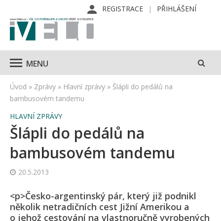
REGISTRACE
PŘIHLÁŠENÍ
MENU
Úvod
»
Zprávy
»
Hlavní zprávy
»
Šlápli do pedálů na
bambusovém tandemu
HLAVNÍ ZPRÁVY
Šlápli do pedálů na
bambusovém tandemu
20.5.2013
<p>Česko-argentinský pár, který již podnikl
několik netradičních cest Jižní Amerikou a
o jehož cestování na vlastnoručně vyrobených