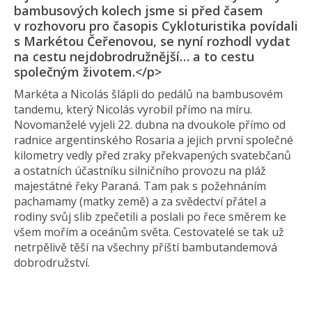
bambusových kolech jsme si před časem
v rozhovoru pro časopis Cykloturistika povídali
s Markétou Čeřenovou, se nyní rozhodl vydat
na cestu nejdobrodružnější… a to cestu
společným životem.</p>
Markéta a Nicolás šlápli do pedálů na bambusovém
tandemu, který Nicolás vyrobil přímo na míru.
Novomanželé vyjeli 22. dubna na dvoukole přímo od
radnice argentinského Rosaria a jejich první společné
kilometry vedly před zraky překvapených svatebčanů
a ostatních účastníku silničního provozu na pláž
majestátné řeky Paraná. Tam pak s požehnáním
pachamamy (matky země) a za svědectví přátel a
rodiny svůj slib zpečetili a poslali po řece směrem ke
všem mořím a oceánům světa. Cestovatelé se tak už
netrpělivě těší na všechny příští bambutandemová
dobrodružství.