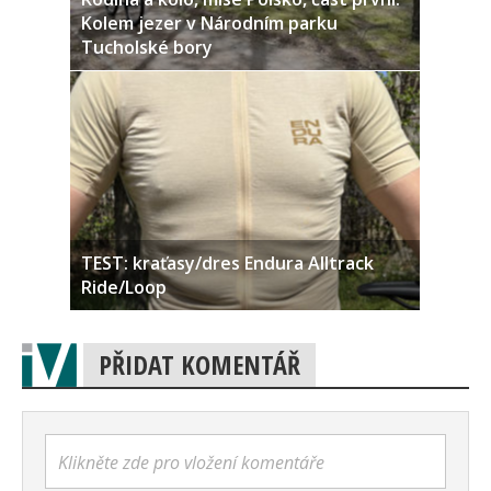
Kolem jezer v Národním parku
Tucholské bory
TEST: kraťasy/dres Endura Alltrack
Ride/Loop
PŘIDAT KOMENTÁŘ
Klikněte zde pro vložení komentáře