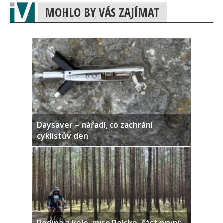
MOHLO BY VÁS ZAJÍMAT
Daysaver – nářadí, co zachrání
cyklistův den
Rodina a kolo, mise Polsko, část první: