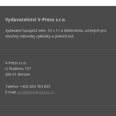
Vydavatelství V-Press s.r.o.
Vydavatel časopisů Velo, 53 x 11 a Elektrokola, určených pro
všechny milovníky cyklistiky a jízdních kol.
V-Press s.r.o.
U Stadionu 157
266 01 Beroun
Telefon: +420 604 763 835
E-mail:
predplatne@vpress.cz