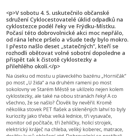
<p>V sobotu 4. 5. uskutečnilo občanské
sdružení Cyklocestovatelé úklid odpadků na
cyklostezce podél řeky ve Frýdku-Místku.
Počasí této dobrovolnické akci moc nepřálo,
od rána lehce pršelo a všude tedy bylo mokro.
I přesto našlo deset „statečných“, kteří se
rozhodli obětovat volné sobotní dopoledne a
přispět tak k čistotě cyklostezky a
přilehlého okolí.</p>
Na úseku od mostu u plaveckého bazénu „Horničák“
po most „U žida“ a na druhém rameni po most
sokolovny ve Starém Městě se uklízelo nejen kolem
cyklostezky, ale také na obou stranách řeky! A co
všechno, že se našlo? Člověk by nevěřil. Kromě
několika stovek PET flašek a skleněných lahví to byly
kuriozity jako třeba: velká lednice, tři vysavače,
monitor od počítače, tři žehličky, holicí strojek,
elektrický kráječ na chleba, veliký koberec, matrace,