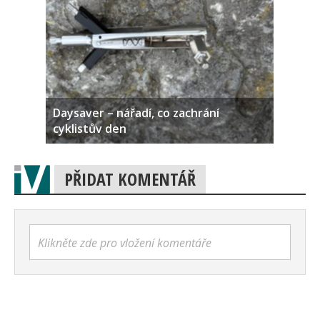
Daysaver – nářadí, co zachrání
cyklistův den
PŘIDAT KOMENTÁŘ
Klikněte zde pro vložení komentáře