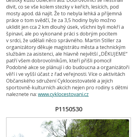
desítky kusů oblečení atd. Dobrovolníci se nestíhali
divit, co se vše kolem stezky v keřích, lesících, pod
mosty apod. dá najít. Že to nebyla lehká a příjemná
práce o tom svědčí, že za 3,5 hodiny bylo možno
uklidit jen cca 2 km dlouhý úsek, všichni byli mokří a
špinaví, ale po vykonané práci s dobrým pocitem
v srdci, že udělali něco správného. Martin Stiller za
organizátory děkuje magistrátu města a technickým
službám za asistenci, ale hlavně největší „DĚKUJEME“
patří všem dobrovolníkům, kteří přišli pomoci!
Podobné akce se plánují i do budoucna a organizátoři
věří i ve vyšší účast z řad veřejnosti. Více o aktivitách
Občanského sdružení Cyklocestovatelé a jejich
sportovně-kulturních akcích nejen pro rodiny s dětmi
naleznete na:
www.cyklocestovani.cz
P1150530