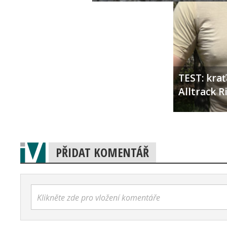
TEST: kra
Alltrack 
PŘIDAT KOMENTÁŘ
Klikněte zde pro vložení komentáře