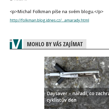
<p>Michal Folkman píše na svém blogu.</p>
http://folkman.blog.idnes.cz/…amarady.html
MOHLO BY VÁS ZAJÍMAT
Daysaver – nářadí, co zachr
cyklistův den