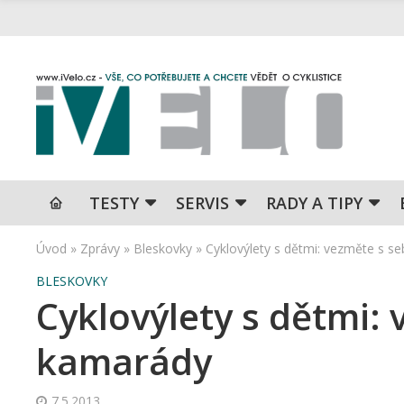
TESTY
SERVIS
RADY A TIPY
Úvod
»
Zprávy
»
Bleskovky
»
Cyklovýlety s dětmi: vezměte s s
BLESKOVKY
Cyklovýlety s dětmi: 
kamarády
7.5.2013