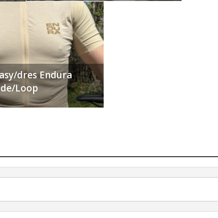
ťasy/dres Endura
Ride/Loop